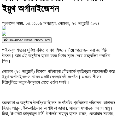
ইয়ুথ অর্গানাইজেশন
প্রকাশের সময়: ০৫:১৫:০৬ অপরাহ্ন, সোমবার, ২২ জানুয়ারী ২০২৪
📸 Download News PhotoCard
গাইবান্ধা শহরের সুবিধা বঞ্চিত ও পথ শিশুদের নিয়ে আয়োজন করা হয় পিঠা
উৎসব। আর এই অনুষ্ঠানে হরেক রকম পিঠার স্বাদ পেয়ে উচ্ছ্বসিত শতাধিক
শিশু।
সোমবার (২২ জানুয়ারি) বিকেলে গাইবান্ধা পৌরপার্কে ব্যতিক্রম আয়োজনটি করে
ইয়ুথ অর্গানাইজেশন নামের একটি স্বেচ্ছাসেবী সংগঠন। এসময় শীতের
পিঠাপুলিতে আনন্দ-উল্লাসে মেতে ওঠেন সবাই।
জমকালো এ অনুষ্ঠানে উপস্থিত ছিলেন সংগঠনটির প্রতিষ্ঠাতা পরিচালক মোহাম্মদ
জিহাদ আকন্দ, উপ-পরিচালক আশফিকা জাহান, সাধারণ সম্পাদক এসএম মামুন
মিয়া, উপদেষ্টা জান্নাতুল উর্মি, উপদেষ্টা মাহাবুব হাসান রয়েল, রেজোয়ান সরকার,