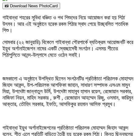
📸 Download News PhotoCard
গাইবান্ধা শহরের সুবিধা বঞ্চিত ও পথ শিশুদের নিয়ে আয়োজন করা হয় পিঠা
উৎসব। আর এই অনুষ্ঠানে হরেক রকম পিঠার স্বাদ পেয়ে উচ্ছ্বসিত শতাধিক
শিশু।
সোমবার (২২ জানুয়ারি) বিকেলে গাইবান্ধা পৌরপার্কে ব্যতিক্রম আয়োজনটি করে
ইয়ুথ অর্গানাইজেশন নামের একটি স্বেচ্ছাসেবী সংগঠন। এসময় শীতের
পিঠাপুলিতে আনন্দ-উল্লাসে মেতে ওঠেন সবাই।
জমকালো এ অনুষ্ঠানে উপস্থিত ছিলেন সংগঠনটির প্রতিষ্ঠাতা পরিচালক মোহাম্মদ
জিহাদ আকন্দ, উপ-পরিচালক আশফিকা জাহান, সাধারণ সম্পাদক এসএম মামুন
মিয়া, উপদেষ্টা জান্নাতুল উর্মি, উপদেষ্টা মাহাবুব হাসান রয়েল, রেজোয়ান সরকার,
নাজিফা নিয়ন, মাহিদ সরকার , রুশী , রেজোয়ান আহম্মেদ রিজু, ওসমান, কারিমুন
আক্তার, তৌহিদ সরকার, ইফতি, আসফিকুর রহমান আসিফ প্রমুখ।
গাইবান্ধা ইয়ুথ অর্গানাইজেশনের প্রতিষ্ঠাতা পরিচালক মোহাম্মদ জিহাদ আকন্দ
বলেন, শীত এলে প্রতিটি বাড়িতে তৈরী হয় হরেক রকম পিঠা। কিন্তু ছিন্নমূলের