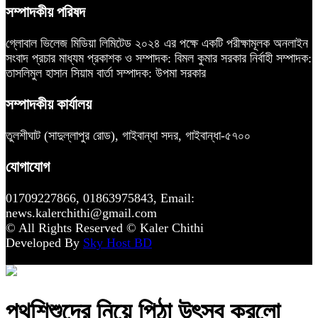
সম্পাদকীয় পরিষদ
গ্লোবাল ভিলেজ মিডিয়া লিমিটেড ২০২৪ এর পক্ষে একটি পরীক্ষামূলক অনলাইন
সংবাদ প্রচার মাধ্যম প্রকাশক ও সম্পাদক: বিমল কুমার সরকার নির্বাহী সম্পাদক:
তাসলিমুল হাসান সিয়াম বার্তা সম্পাদক: উপমা সরকার
সম্পাদকীয় কার্যালয়
তুলশীঘাট (সাদুল্লাপুর রোড), গাইবান্ধা সদর, গাইবান্ধা-৫৭০০
যোগাযোগ
01709227866, 01863975843, Email:
news.kalerchithi@gmail.com
© All Rights Reserved © Kaler Chithi
Developed By
Sky Host BD
পথশিশুদের নিয়ে পিঠা উৎসব করলো