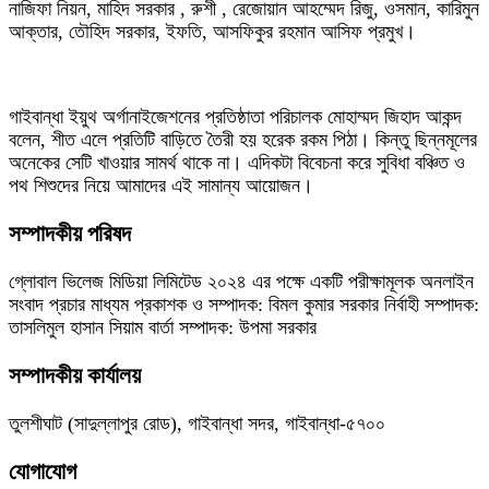
নাজিফা নিয়ন, মাহিদ সরকার , রুশী , রেজোয়ান আহম্মেদ রিজু, ওসমান, কারিমুন
আক্তার, তৌহিদ সরকার, ইফতি, আসফিকুর রহমান আসিফ প্রমুখ।
গাইবান্ধা ইয়ুথ অর্গানাইজেশনের প্রতিষ্ঠাতা পরিচালক মোহাম্মদ জিহাদ আকন্দ
বলেন, শীত এলে প্রতিটি বাড়িতে তৈরী হয় হরেক রকম পিঠা। কিন্তু ছিন্নমূলের
অনেকের সেটি খাওয়ার সামর্থ থাকে না। এদিকটা বিবেচনা করে সুবিধা বঞ্চিত ও
পথ শিশুদের নিয়ে আমাদের এই সামান্য আয়োজন।
সম্পাদকীয় পরিষদ
গ্লোবাল ভিলেজ মিডিয়া লিমিটেড ২০২৪ এর পক্ষে একটি পরীক্ষামূলক অনলাইন
সংবাদ প্রচার মাধ্যম প্রকাশক ও সম্পাদক: বিমল কুমার সরকার নির্বাহী সম্পাদক:
তাসলিমুল হাসান সিয়াম বার্তা সম্পাদক: উপমা সরকার
সম্পাদকীয় কার্যালয়
তুলশীঘাট (সাদুল্লাপুর রোড), গাইবান্ধা সদর, গাইবান্ধা-৫৭০০
যোগাযোগ