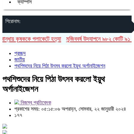
ক্যাম্পাস
শিরোনাম:
্ধায় কৃষককে গলাকেটে হত্যা
মুজিববর্ষ উদযাপনে ৯৮২ কোটি ৯১ লাখ 
প্রচ্ছদ
জাতীয়
পথশিশুদের নিয়ে পিঠা উৎসব করলো ইয়ুথ অর্গানাইজেশন
পথশিশুদের নিয়ে পিঠা উৎসব করলো ইয়ুথ
অর্গানাইজেশন
নিজস্ব প্রতিবেদক
প্রকাশের সময়: ০৫:১৫:০৬ অপরাহ্ন, সোমবার, ২২ জানুয়ারী ২০২৪
১৭৭