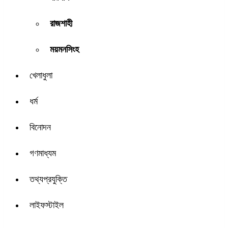
রাজশাহী
ময়মনসিংহ
খেলাধুলা
ধর্ম
বিনোদন
গণমাধ্যম
তথ্যপ্রযুক্তি
লাইফস্টাইল