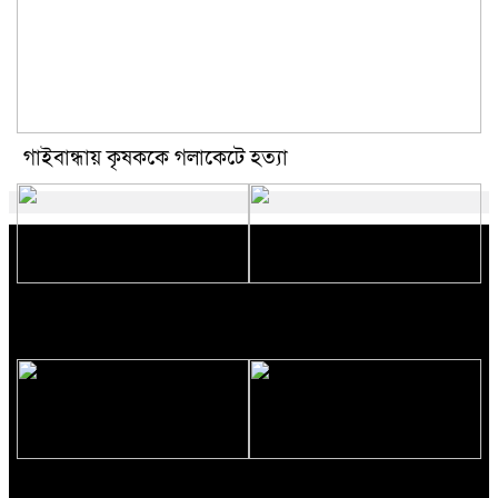
গাইবান্ধায় কৃষককে গলাকেটে হত্যা
মুজিববর্ষ উদযাপনে ৯৮২ কোটি ৯১
বন্যাকবলিত ১১ জেলায় বিজিবি
লাখ টাকা ব্যয়
মোতায়েন
প্রাথমিক বৃত্তি পরীক্ষার ফল প্রকাশ
আর্জেন্টিনার একাদশে দুই