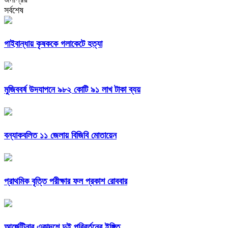
সর্বশেষ
গাইবান্ধায় কৃষককে গলাকেটে হত্যা
মুজিববর্ষ উদযাপনে ৯৮২ কোটি ৯১ লাখ টাকা ব্যয়
বন্যাকবলিত ১১ জেলায় বিজিবি মোতায়েন
প্রাথমিক বৃত্তি পরীক্ষার ফল প্রকাশ রোববার
আর্জেন্টিনার একাদশে দুই পরিবর্তনের ইঙ্গিত