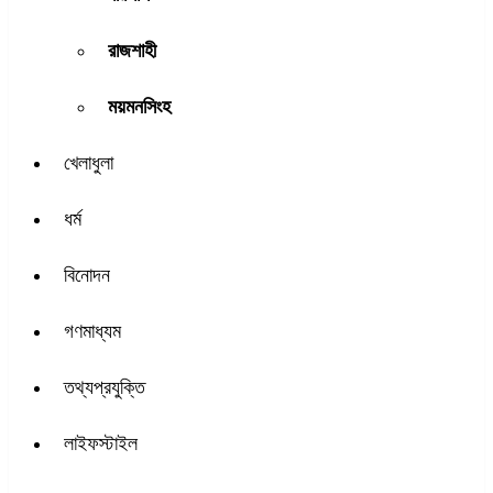
রাজশাহী
ময়মনসিংহ
খেলাধুলা
ধর্ম
বিনোদন
গণমাধ্যম
তথ্যপ্রযুক্তি
লাইফস্টাইল