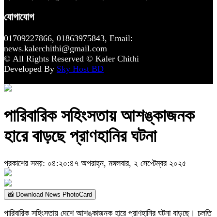
যোগাযোগ
01709227866, 01863975843, Email:
news.kalerchithi@gmail.com
© All Rights Reserved © Kaler Chithi
Developed By
Sky Host BD
পারিবারিক সহিংসতায় আশঙ্কাজনক
হারে বাড়ছে প্রাণহানির ঘটনা
প্রকাশের সময়: ০৪:২০:৪৭ অপরাহ্ন, মঙ্গলবার, ২ সেপ্টেম্বর ২০২৫
📸 Download News PhotoCard
পারিবারিক সহিংসতায় দেশে আশঙ্কাজনক হারে প্রাণহানির ঘটনা বাড়ছে। চলতি