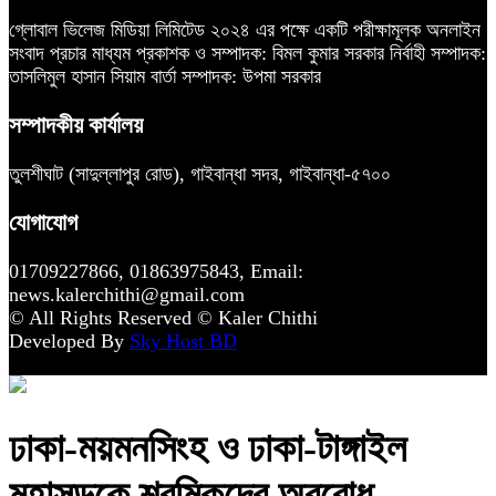
গ্লোবাল ভিলেজ মিডিয়া লিমিটেড ২০২৪ এর পক্ষে একটি পরীক্ষামূলক অনলাইন
সংবাদ প্রচার মাধ্যম প্রকাশক ও সম্পাদক: বিমল কুমার সরকার নির্বাহী সম্পাদক:
তাসলিমুল হাসান সিয়াম বার্তা সম্পাদক: উপমা সরকার
সম্পাদকীয় কার্যালয়
তুলশীঘাট (সাদুল্লাপুর রোড), গাইবান্ধা সদর, গাইবান্ধা-৫৭০০
যোগাযোগ
01709227866, 01863975843, Email:
news.kalerchithi@gmail.com
© All Rights Reserved © Kaler Chithi
Developed By
Sky Host BD
ঢাকা-ময়মনসিংহ ও ঢাকা-টাঙ্গাইল
মহাসড়কে শ্রমিকদের অবরোধ