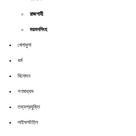
রাজশাহী
ময়মনসিংহ
খেলাধুলা
ধর্ম
বিনোদন
গণমাধ্যম
তথ্যপ্রযুক্তি
লাইফস্টাইল