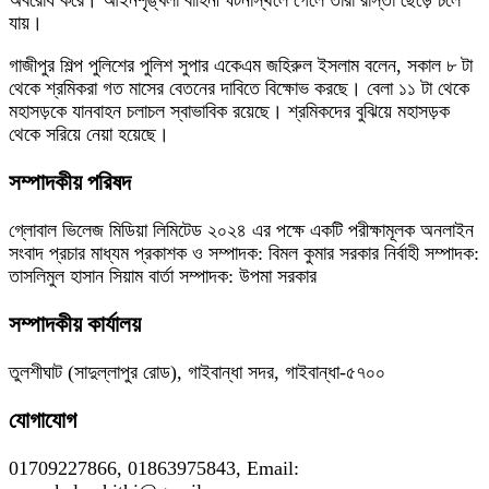
যায়।
গাজীপুর শিল্প পুলিশের পুলিশ সুপার একেএম জহিরুল ইসলাম বলেন, সকাল ৮ টা
থেকে শ্রমিকরা গত মাসের বেতনের দাবিতে বিক্ষোভ করছে। বেলা ১১ টা থেকে
মহাসড়কে যানবাহন চলাচল স্বাভাবিক রয়েছে। শ্রমিকদের বুঝিয়ে মহাসড়ক
থেকে সরিয়ে নেয়া হয়েছে।
সম্পাদকীয় পরিষদ
গ্লোবাল ভিলেজ মিডিয়া লিমিটেড ২০২৪ এর পক্ষে একটি পরীক্ষামূলক অনলাইন
সংবাদ প্রচার মাধ্যম প্রকাশক ও সম্পাদক: বিমল কুমার সরকার নির্বাহী সম্পাদক:
তাসলিমুল হাসান সিয়াম বার্তা সম্পাদক: উপমা সরকার
সম্পাদকীয় কার্যালয়
তুলশীঘাট (সাদুল্লাপুর রোড), গাইবান্ধা সদর, গাইবান্ধা-৫৭০০
যোগাযোগ
01709227866, 01863975843, Email: