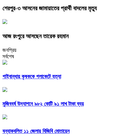
শেরপুর-৩ আসনের জামায়াতের প্রার্থী বাদলের মৃত্যু
আজ রংপুরে আসছেন তারেক রহমান
জনপ্রিয়
সর্বশেষ
গাইবান্ধায় কৃষককে গলাকেটে হত্যা
মুজিববর্ষ উদযাপনে ৯৮২ কোটি ৯১ লাখ টাকা ব্যয়
বন্যাকবলিত ১১ জেলায় বিজিবি মোতায়েন