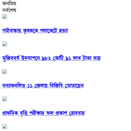
জনপ্রিয়
সর্বশেষ
গাইবান্ধায় কৃষককে গলাকেটে হত্যা
মুজিববর্ষ উদযাপনে ৯৮২ কোটি ৯১ লাখ টাকা ব্যয়
বন্যাকবলিত ১১ জেলায় বিজিবি মোতায়েন
প্রাথমিক বৃত্তি পরীক্ষার ফল প্রকাশ রোববার