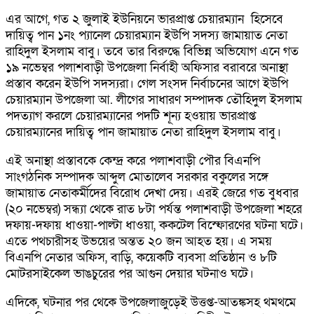
এর আগে, গত ২ জুলাই ইউনিয়নে ভারপ্রাপ্ত চেয়ারম্যান হিসেবে
দায়িত্ব পান ১নং প্যানেল চেয়ারম্যান ইউপি সদস্য জামায়াত নেতা
রাহিদুল ইসলাম বাবু। তবে তার বিরুদ্ধে বিভিন্ন অভিযোগ এনে গত
১৯ নভেম্বর পলাশবাড়ী উপজেলা নির্বাহী অফিসার বরাবরে অনাস্থা
প্রস্তাব করেন ইউপি সদস্যরা। গেল সংসদ নির্বাচনের আগে ইউপি
চেয়ারম্যান উপজেলা আ. লীগের সাধারণ সম্পাদক তৌহিদুল ইসলাম
পদত্যাগ করলে চেয়ারম্যানের পদটি শূন্য হওয়ায় ভারপ্রাপ্ত
চেয়ারম্যানের দায়িত্ব পান জামায়াত নেতা রাহিদুল ইসলাম বাবু।
এই অনাস্থা প্রস্তাবকে কেন্দ্র করে পলাশবাড়ী পৌর বিএনপি
সাংগঠনিক সম্পাদক আব্দুল মোতালেব সরকার বকুলের সঙ্গে
জামায়াত নেতাকর্মীদের বিরোধ দেখা দেয়। এরই জেরে গত বুধবার
(২০ নভেম্বর) সন্ধ্যা থেকে রাত ৮টা পর্যন্ত পলাশবাড়ী উপজেলা শহরে
দফায়-দফায় ধাওয়া-পাল্টা ধাওয়া, ককটেল বিস্ফোরণের ঘটনা ঘটে।
এতে পথচারীসহ উভয়ের অন্তত ২০ জন আহত হয়। এ সময়
বিএনপি নেতার অফিস, বাড়ি, কয়েকটি ব্যবসা প্রতিষ্ঠান ও ৮টি
মোটরসাইকেল ভাঙচুরের পর আগুন দেয়ার ঘটনাও ঘটে।
এদিকে, ঘটনার পর থেকে উপজেলাজুড়েই উত্তপ্ত-আতঙ্কসহ থমথমে