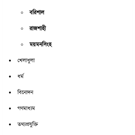
বরিশাল
রাজশাহী
ময়মনসিংহ
খেলাধুলা
ধর্ম
বিনোদন
গণমাধ্যম
তথ্যপ্রযুক্তি