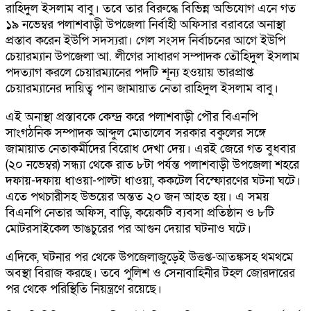
রাহিদুল ইসলাম বাবু। তবে তার বিরুদ্ধে বিভিন্ন অভিযোগ এনে গত
১৯ নভেম্বর পলাশবাড়ী উপজেলা নির্বাহী অফিসার বরাবরে অনাস্থা
প্রস্তাব করেন ইউপি সদস্যরা। গেল সংসদ নির্বাচনের আগে ইউপি
চেয়ারম্যান উপজেলা আ. লীগের সাধারণ সম্পাদক তৌহিদুল ইসলাম
পদত্যাগ করলে চেয়ারম্যানের পদটি শূন্য হওয়ায় ভারপ্রাপ্ত
চেয়ারম্যানের দায়িত্ব পান জামায়াত নেতা রাহিদুল ইসলাম বাবু।
এই অনাস্থা প্রস্তাবকে কেন্দ্র করে পলাশবাড়ী পৌর বিএনপি
সাংগঠনিক সম্পাদক আব্দুল মোতালেব সরকার বকুলের সঙ্গে
জামায়াত নেতাকর্মীদের বিরোধ দেখা দেয়। এরই জেরে গত বুধবার
(২০ নভেম্বর) সন্ধ্যা থেকে রাত ৮টা পর্যন্ত পলাশবাড়ী উপজেলা শহরে
দফায়-দফায় ধাওয়া-পাল্টা ধাওয়া, ককটেল বিস্ফোরণের ঘটনা ঘটে।
এতে পথচারীসহ উভয়ের অন্তত ২০ জন আহত হয়। এ সময়
বিএনপি নেতার অফিস, বাড়ি, কয়েকটি ব্যবসা প্রতিষ্ঠান ও ৮টি
মোটরসাইকেল ভাঙচুরের পর আগুন দেয়ার ঘটনাও ঘটে।
এদিকে, ঘটনার পর থেকে উপজেলাজুড়েই উত্তপ্ত-আতঙ্কসহ থমথমে
অবস্থা বিরাজ করছে। তবে পুলিশ ও সেনাবাহিনীর টহল জোরদারের
পর থেকে পরিস্থিতি নিয়ন্ত্রণে রয়েছে।