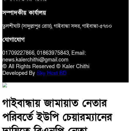
সম্পাদকীয় কার্যালয়
তুলশীঘাট (সাদুল্লাপুর রোড), গাইবান্ধা সদর, গাইবান্ধা-৫৭০০
যোগাযোগ
01709227866, 01863975843, Email:
news.kalerchithi@gmail.com
© All Rights Reserved © Kaler Chithi
Developed By
Sky Host BD
গাইবান্ধায় জামায়াত নেতার
পরিবর্তে ইউপি চেয়ারম্যানের