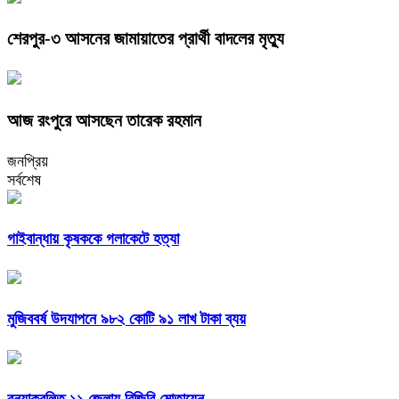
শেরপুর-৩ আসনের জামায়াতের প্রার্থী বাদলের মৃত্যু
আজ রংপুরে আসছেন তারেক রহমান
জনপ্রিয়
সর্বশেষ
গাইবান্ধায় কৃষককে গলাকেটে হত্যা
মুজিববর্ষ উদযাপনে ৯৮২ কোটি ৯১ লাখ টাকা ব্যয়
বন্যাকবলিত ১১ জেলায় বিজিবি মোতায়েন