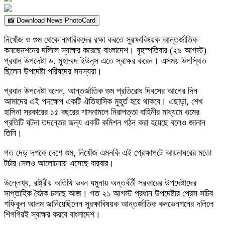
📸 Download News PhotoCard
নিখোঁজ ও গুম থেকে নাগরিকদের রক্ষা করতে সুরক্ষাবিষয়ক আন্তর্জাতিক
কনভেনশনের দলিলে স্বাক্ষর করেছে বাংলাদেশ। বৃহস্পতিবার (২৯ আগস্ট)
প্রধান উপদেষ্টা ড. মুহাম্মদ ইউনূস এতে স্বাক্ষর করেন। এসময় উপস্থিত
ছিলেন উপদেষ্টা পরিষদের সদস্যরা।
প্রধান উপদেষ্টা বলেন, আন্তর্জাতিক গুম প্রতিরোধ দিবসের আগের দিন
আমাদের এই পদক্ষেপ একটি ঐতিহাসিক মুহূর্ত হয়ে থাকবে। এছাড়া, শেখ
হাসিনা সরকারের ১৫ বছরের শাসনামলে নিরাপত্তা বাহিনীর মাধ্যমে গুমের
প্রতিটি ঘটনা তদন্তের জন্য একটি কমিশন গঠন করা হয়েছে বলেও জানান
তিনি।
গত দেড় দশকে দেশে গুম, নিখোঁজ এমনকি এই প্রেক্ষাপটে আয়নাঘরের মতো
টর্চার সেলও আলোচনায় এসেছে বারবার।
উল্লেখ্য, রাষ্ট্রীয় অতিথি ভবন যমুনায় অন্তর্বর্তী সরকারের উপদেষ্টাদের
সাপ্তাহিক বৈঠক চলছে আজ। গত ২১ আগস্ট প্রধান উপদেষ্টার প্রেস সচিব
শফিকুল আলম জানিয়েছিলেন সুরক্ষাবিষয়ক আন্তর্জাতিক কনভেনশনের দলিলে
শিগগিরই স্বাক্ষর করবে বাংলাদেশ।