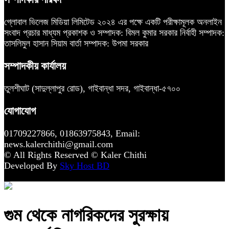
গ্লোবাল ভিলেজ মিডিয়া লিমিটেড ২০২৪ এর পক্ষে একটি পরীক্ষামূলক অনলাইন
সংবাদ প্রচার মাধ্যম প্রকাশক ও সম্পাদক: বিমল কুমার সরকার নির্বাহী সম্পাদক:
তাসলিমুল হাসান সিয়াম বার্তা সম্পাদক: উপমা সরকার
সম্পাদকীয় কার্যালয়
তুলশীঘাট (সাদুল্লাপুর রোড), গাইবান্ধা সদর, গাইবান্ধা-৫৭০০
যোগাযোগ
01709227866, 01863975843, Email:
news.kalerchithi@gmail.com
© All Rights Reserved © Kaler Chithi
Developed By
Sky Host BD
গুম থেকে নাগরিকদের সুরক্ষায়