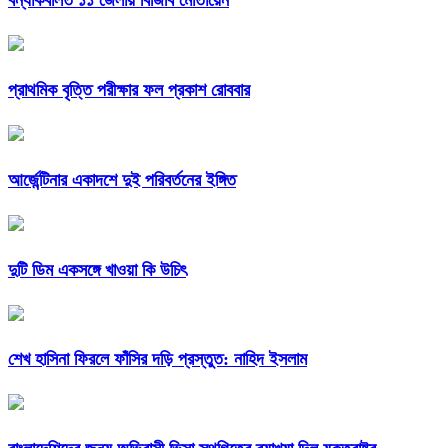
প্রাথমিক বৃত্তি পরীক্ষার ফল প্রকাশ রোববার
আর্জেন্টিনার একাদশে দুই পরিবর্তনের ইঙ্গিত
দুটি ডিম একসঙ্গে খাওয়া কি উচিৎ
শেখ হাসিনা ফিরলে ফাঁসির দড়ি প্রস্তুত: নাহিদ ইসলাম