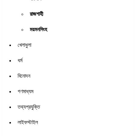
রাজশাহী
ময়মনসিংহ
খেলাধুলা
ধর্ম
বিনোদন
গণমাধ্যম
তথ্যপ্রযুক্তি
লাইফস্টাইল