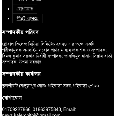
যোগাযোগ
শীঘ্রই আসছে
সম্পাদকীয় পরিষদ
গ্লোবাল ভিলেজ মিডিয়া লিমিটেড ২০২৪ এর পক্ষে একটি
পরীক্ষামূলক অনলাইন সংবাদ প্রচার মাধ্যম প্রকাশক ও সম্পাদক:
বিমল কুমার সরকার নির্বাহী সম্পাদক: তাসলিমুল হাসান সিয়াম বার্তা
সম্পাদক: উপমা সরকার
সম্পাদকীয় কার্যালয়
তুলশীঘাট (সাদুল্লাপুর রোড), গাইবান্ধা সদর, গাইবান্ধা-৫৭০০
যোগাযোগ
01709227866, 01863975843, Email:
news.kalerchithi@gmail.com