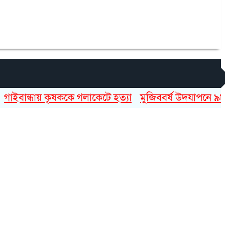
ন্ধায় কৃষককে গলাকেটে হত্যা
মুজিববর্ষ উদযাপনে ৯৮২ কোট