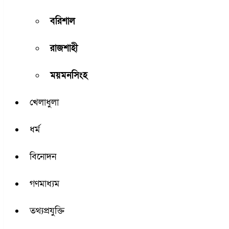
বরিশাল
রাজশাহী
ময়মনসিংহ
খেলাধুলা
ধর্ম
বিনোদন
গণমাধ্যম
তথ্যপ্রযুক্তি