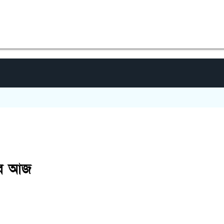
গাইবা
কবে আজ
৪