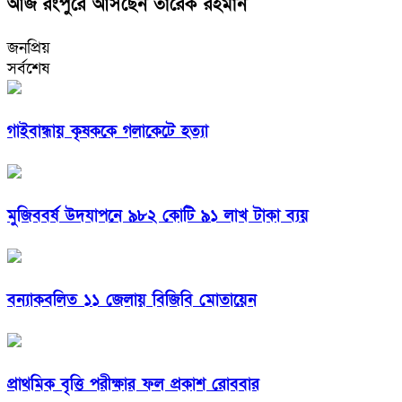
আজ রংপুরে আসছেন তারেক রহমান
জনপ্রিয়
সর্বশেষ
গাইবান্ধায় কৃষককে গলাকেটে হত্যা
মুজিববর্ষ উদযাপনে ৯৮২ কোটি ৯১ লাখ টাকা ব্যয়
বন্যাকবলিত ১১ জেলায় বিজিবি মোতায়েন
প্রাথমিক বৃত্তি পরীক্ষার ফল প্রকাশ রোববার