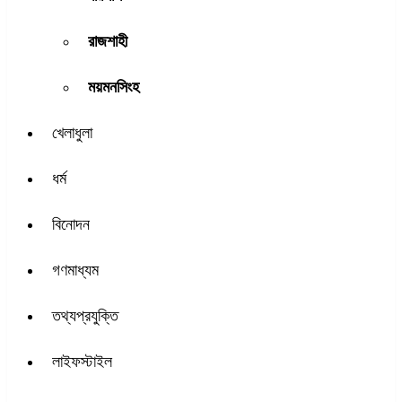
রাজশাহী
ময়মনসিংহ
খেলাধুলা
ধর্ম
বিনোদন
গণমাধ্যম
তথ্যপ্রযুক্তি
লাইফস্টাইল