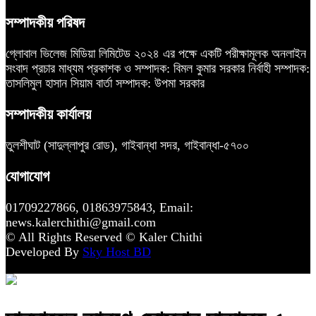
সম্পাদকীয় পরিষদ
গ্লোবাল ভিলেজ মিডিয়া লিমিটেড ২০২৪ এর পক্ষে একটি পরীক্ষামূলক অনলাইন
সংবাদ প্রচার মাধ্যম প্রকাশক ও সম্পাদক: বিমল কুমার সরকার নির্বাহী সম্পাদক:
তাসলিমুল হাসান সিয়াম বার্তা সম্পাদক: উপমা সরকার
সম্পাদকীয় কার্যালয়
তুলশীঘাট (সাদুল্লাপুর রোড), গাইবান্ধা সদর, গাইবান্ধা-৫৭০০
যোগাযোগ
01709227866, 01863975843, Email:
news.kalerchithi@gmail.com
© All Rights Reserved © Kaler Chithi
Developed By
Sky Host BD