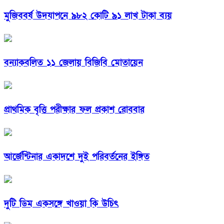
মুজিববর্ষ উদযাপনে ৯৮২ কোটি ৯১ লাখ টাকা ব্যয়
বন্যাকবলিত ১১ জেলায় বিজিবি মোতায়েন
প্রাথমিক বৃত্তি পরীক্ষার ফল প্রকাশ রোববার
আর্জেন্টিনার একাদশে দুই পরিবর্তনের ইঙ্গিত
দুটি ডিম একসঙ্গে খাওয়া কি উচিৎ