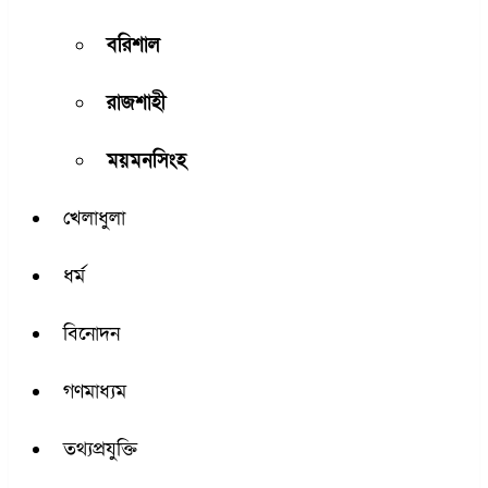
বরিশাল
রাজশাহী
ময়মনসিংহ
খেলাধুলা
ধর্ম
বিনোদন
গণমাধ্যম
তথ্যপ্রযুক্তি