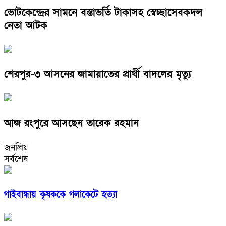
ভোটকেন্দ্রের সামনে বস্তাভর্তি টাকাসহ স্বেচ্ছাসেবকদল
নেতা আটক
শেরপুর-৩ আসনের জামায়াতের প্রার্থী বাদলের মৃত্যু
আজ রংপুরে আসছেন তারেক রহমান
জনপ্রিয়
সর্বশেষ
গাইবান্ধায় কৃষককে গলাকেটে হত্যা