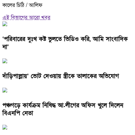
কালের চিঠি / আলিফ
এই বিভাগের আরো খবর
‘পরিবারের দুঃখ কষ্ট ভুলতে ভিডিও করি, আমি সাংবাদিক
না’
দাঁড়িপাল্লায়’ ভোট দেওয়ায় স্ত্রীকে তালাকের অভিযোগ
পঞ্চগড়ে কার্যক্রম নিষিদ্ধ আ.লীগের অফিস খুলে দিলেন
বিএনপি নেতা