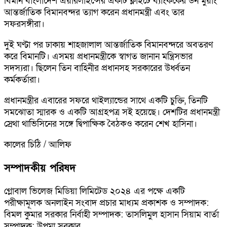
বিমান বাংলাদেশ এয়ারলাইন্সের একটি ফ্লাইটে ব্যাংককের ডন মুয়াং
আন্তর্জাতিক বিমানবন্দর ত্যাগ করেন প্রধানমন্ত্রী এবং তার
সফরসঙ্গীরা।
দুই ঘণ্টা পর ঢাকায় শাহজালাল আন্তর্জাতিক বিমানবন্দরে অবতরণ
করে বিমানটি। এসময় প্রধানমন্ত্রীকে স্বাগত জানান মন্ত্রিসভার
সদস্যরা। ছিলেন তিন বাহিনীর প্রধানসহ সরকারের উর্ধ্বতন
কর্মকর্তারা।
প্রধানমন্ত্রীর এবারের সফরে থাইল্যান্ডের সাথে একটি চুক্তি, তিনটি
সমঝোতা স্মারক ও একটি আগ্রহপত্র সই হয়েছে। দেশটির প্রধানমন্ত্রী
স্রেথা থাভিসিনের সঙ্গে দ্বিপাক্ষিক বৈঠকও করেন শেখ হাসিনা।
কালের চিঠি / আলিফ
সম্পাদকীয় পরিষদ
গ্লোবাল ভিলেজ মিডিয়া লিমিটেড ২০২৪ এর পক্ষে একটি
পরীক্ষামূলক অনলাইন সংবাদ প্রচার মাধ্যম প্রকাশক ও সম্পাদক:
বিমল কুমার সরকার নির্বাহী সম্পাদক: তাসলিমুল হাসান সিয়াম বার্তা
সম্পাদক: উপমা সরকার