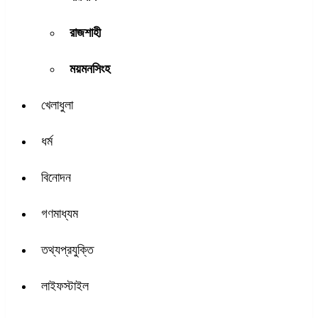
রাজশাহী
ময়মনসিংহ
খেলাধুলা
ধর্ম
বিনোদন
গণমাধ্যম
তথ্যপ্রযুক্তি
লাইফস্টাইল