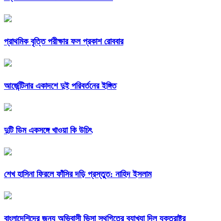
প্রাথমিক বৃত্তি পরীক্ষার ফল প্রকাশ রোববার
আর্জেন্টিনার একাদশে দুই পরিবর্তনের ইঙ্গিত
দুটি ডিম একসঙ্গে খাওয়া কি উচিৎ
শেখ হাসিনা ফিরলে ফাঁসির দড়ি প্রস্তুত: নাহিদ ইসলাম
বাংলাদেশিদের জন্য অভিবাসী ভিসা স্থগিতের ব্যাখ্যা দিল যুক্তরাষ্ট্র