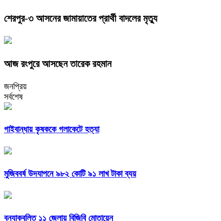
শেরপুর-৩ আসনের জামায়াতের প্রার্থী বাদলের মৃত্যু
আজ রংপুরে আসছেন তারেক রহমান
জনপ্রিয়
সর্বশেষ
গাইবান্ধায় কৃষককে গলাকেটে হত্যা
মুজিববর্ষ উদযাপনে ৯৮২ কোটি ৯১ লাখ টাকা ব্যয়
বন্যাকবলিত ১১ জেলায় বিজিবি মোতায়েন