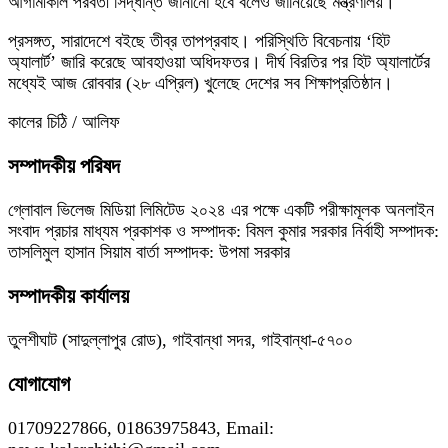
আগামীকাল পরবর্তী সিদ্ধান্ত জানানো হবে বলেও জানিয়েছে মন্ত্রণালয়।
প্রসঙ্গত, সারাদেশে বইছে তীব্র তাপপ্রবাহ। পরিস্থিতি বিবেচনায় ‘হিট
অ্যালার্ট’ জারি করেছে আবহাওয়া অধিদফতর। দীর্ঘ বিরতির পর হিট অ্যালার্টের
মধ্যেই আজ রোববার (২৮ এপ্রিল) খুলেছে দেশের সব শিক্ষাপ্রতিষ্ঠান।
কালের চিঠি / আলিফ
সম্পাদকীয় পরিষদ
গ্লোবাল ভিলেজ মিডিয়া লিমিটেড ২০২৪ এর পক্ষে একটি পরীক্ষামূলক অনলাইন
সংবাদ প্রচার মাধ্যম প্রকাশক ও সম্পাদক: বিমল কুমার সরকার নির্বাহী সম্পাদক:
তাসলিমুল হাসান সিয়াম বার্তা সম্পাদক: উপমা সরকার
সম্পাদকীয় কার্যালয়
তুলশীঘাট (সাদুল্লাপুর রোড), গাইবান্ধা সদর, গাইবান্ধা-৫৭০০
যোগাযোগ
01709227866, 01863975843, Email: