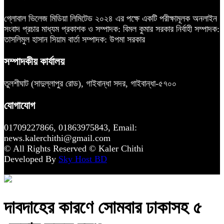
গ্লোবাল ভিলেজ মিডিয়া লিমিটেড ২০২৪ এর পক্ষে একটি পরীক্ষামূলক অনলাইন
সংবাদ প্রচার মাধ্যম প্রকাশক ও সম্পাদক: বিমল কুমার সরকার নির্বাহী সম্পাদক:
তাসলিমুল হাসান সিয়াম বার্তা সম্পাদক: উপমা সরকার
সম্পাদকীয় কার্যালয়
তুলশীঘাট (সাদুল্লাপুর রোড), গাইবান্ধা সদর, গাইবান্ধা-৫৭০০
যোগাযোগ
01709227866, 01863975843, Email:
news.kalerchithi@gmail.com
© All Rights Reserved © Kaler Chithi
Developed By
Sky Host BD
দাবদাহের কারণে সোমবার ঢাকাসহ ৫