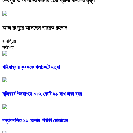
শেরপুর-৩ আসনের জামায়াতের প্রার্থী বাদলের মৃত্যু
আজ রংপুরে আসছেন তারেক রহমান
জনপ্রিয়
সর্বশেষ
গাইবান্ধায় কৃষককে গলাকেটে হত্যা
মুজিববর্ষ উদযাপনে ৯৮২ কোটি ৯১ লাখ টাকা ব্যয়
বন্যাকবলিত ১১ জেলায় বিজিবি মোতায়েন