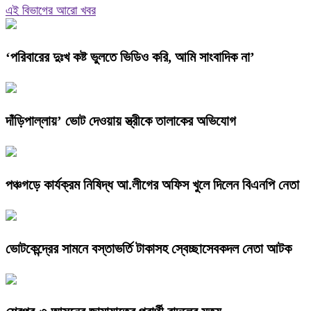
এই বিভাগের আরো খবর
‘পরিবারের দুঃখ কষ্ট ভুলতে ভিডিও করি, আমি সাংবাদিক না’
দাঁড়িপাল্লায়’ ভোট দেওয়ায় স্ত্রীকে তালাকের অভিযোগ
পঞ্চগড়ে কার্যক্রম নিষিদ্ধ আ.লীগের অফিস খুলে দিলেন বিএনপি নেতা
ভোটকেন্দ্রের সামনে বস্তাভর্তি টাকাসহ স্বেচ্ছাসেবকদল নেতা আটক