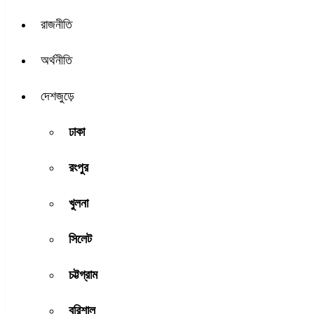
রাজনীতি
অর্থনীতি
দেশজুড়ে
ঢাকা
রংপুর
খুলনা
সিলেট
চট্টগ্রাম
বরিশাল