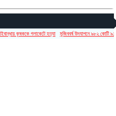
ায় কৃষককে গলাকেটে হত্যা
মুজিববর্ষ উদযাপনে ৯৮২ কোটি ৯১ লাখ টাক