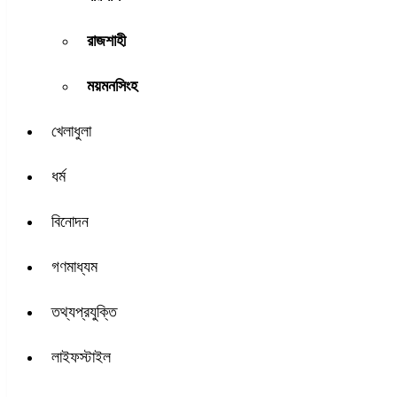
রাজশাহী
ময়মনসিংহ
খেলাধুলা
ধর্ম
বিনোদন
গণমাধ্যম
তথ্যপ্রযুক্তি
লাইফস্টাইল