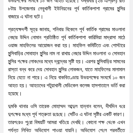
উভয়পক্ষের সংঘর্ষে ১০ জন আহত হয়েছে। শুক্রবার (২৬ এপ্রিল) রাত
৮টায় উপজেলার লেবুখালী ইউনিয়নের পূর্ব কার্তিকপাশা গ্রামের মুন্সির
বাজারে এ ঘটনা ঘটে।
প্রত্যক্ষদর্শী সূত্র জানায়, শনিবার বিকেলে পূর্ব কার্তিক গ্রামের মাওলানা
নেছার উদ্দিন নোমান প্রতিষ্ঠিত পূর্ব কার্তিকপাশা কারিমিয়া মাদ্রাসা মাঠে
ওয়াজ মাহফিলের আয়োজন করা হয়। মাহফিল কমিটিতে এবং পোস্টারে
মুন্সিবাড়ির সোবাহান মুন্সির নাম না রাখায় নেছার উদ্দিন মাওলানা ও সোবহান
মুন্সির প‌ক্ষের লোক‌দের মধ্যে দ্বন্দ্বের সৃষ্টি হয়। এরপর মুন্সিবাড়ির সামনের
রাস্তা বন্ধ করে দেয় সোবহান মুন্সির লোকজন, যাতে মাহফিলের মালামাল
নিয়ে যেতে না পারে। এ নিয়ে বাকবিতণ্ডায় উভয়পক্ষের সংঘর্ষে ১০ জন
আহত হয়। আহতদের পটুয়াখালী মেডিকেল কলেজ হাসপাতালে ভর্তি করা
হয়েছে।
দুমকি থানার ওসি তারেক মোহাম্মদ আব্দুল হান্নান বলেন, দীর্ঘদিন ধ‌রে
দুপ‌ক্ষের ম‌ধ্যে পূর্ব শত্রুতা র‌য়ে‌ছে। সে‌টিও এ ঘটনা সৃ‌ষ্টির এক‌টি কারণ।
তারপ‌রেও পু‌রো বিষয়‌টি আমরা খ‌তি‌য়ে দেখ‌ছি। কোনো পক্ষ থে‌কে এখন
পর্যন্ত লি‌খিত অভিযোগ পাওয়া যায়‌নি। অভিযোগ পে‌লে পরবর্তীতে