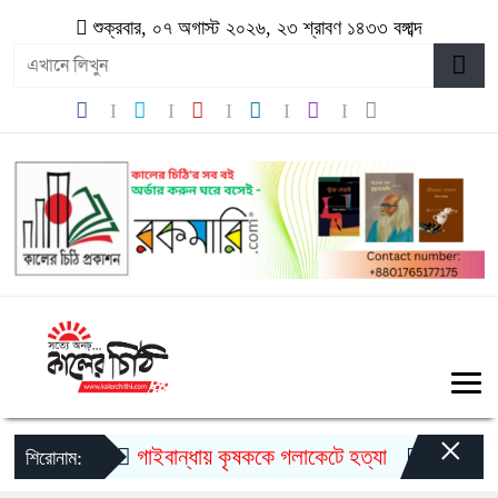
শুক্রবার, ০৭ অগাস্ট ২০২৬, ২৩ শ্রাবণ ১৪৩৩ বঙ্গাব্দ
×
গাইবান্ধায় কৃষককে গলাকেটে হত্যা
মুজিববর্ষ উ
শিরোনাম: