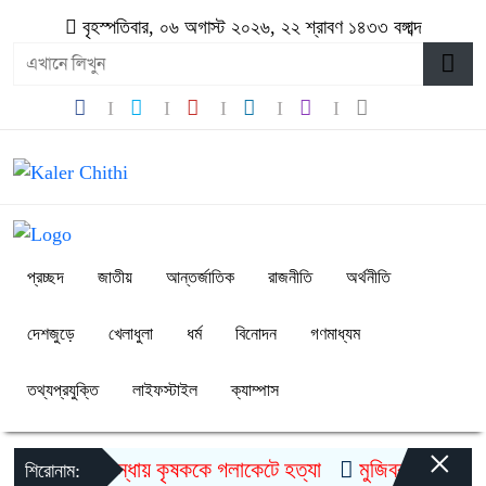
বৃহস্পতিবার, ০৬ অগাস্ট ২০২৬, ২২ শ্রাবণ ১৪৩৩ বঙ্গাব্দ
প্রচ্ছদ
জাতীয়
আন্তর্জাতিক
রাজনীতি
অর্থনীতি
দেশজুড়ে
খেলাধুলা
ধর্ম
বিনোদন
গণমাধ্যম
তথ্যপ্রযুক্তি
লাইফস্টাইল
ক্যাম্পাস
×
গাইবান্ধায় কৃষককে গলাকেটে হত্যা
মুজিববর্ষ উদযাপনে ৯
শিরোনাম: