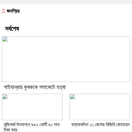
জনপ্রিয়
সর্বশেষ
গাইবান্ধায় কৃষককে গলাকেটে হত্যা
মুজিববর্ষ উদযাপনে ৯৮২ কোটি ৯১ লাখ
বন্যাকবলিত ১১ জেলায় বিজিবি মোতায়েন
টাকা ব্যয়