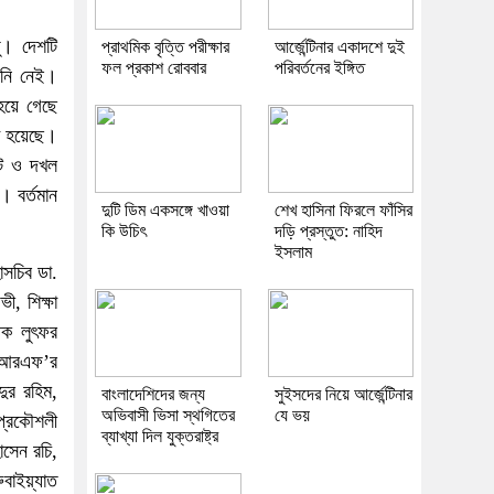
ু। দেশটি
প্রাথমিক বৃত্তি পরীক্ষার
আর্জেন্টিনার একাদশে দুই
ফল প্রকাশ রোববার
পরিবর্তনের ইঙ্গিত
ানি নেই।
 হয়ে গেছে
া হয়েছে।
াট ও দখল
। বর্তমান
দুটি ডিম একসঙ্গে খাওয়া
শেখ হাসিনা ফিরলে ফাঁসির
কি উচিৎ
দড়ি প্রস্তুত: নাহিদ
ইসলাম
াসচিব ডা.
ী, শিক্ষা
পক লুৎফর
েডআরএফ’র
দুর রহিম,
বাংলাদেশিদের জন্য
সুইসদের নিয়ে আর্জেন্টিনার
অভিবাসী ভিসা স্থগিতের
যে ভয়
প্রকৌশলী
ব্যাখ্যা দিল যুক্তরাষ্ট্র
সেন রচি,
বাইয়্যাত