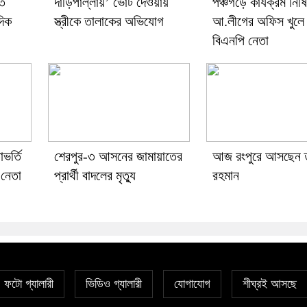
তে
দাঁড়িপাল্লায়’ ভোট দেওয়ায়
পঞ্চগড়ে কার্যক্রম নিষি
দিক
স্ত্রীকে তালাকের অভিযোগ
আ.লীগের অফিস খুলে 
বিএনপি নেতা
ভর্তি
শেরপুর-৩ আসনের জামায়াতের
আজ রংপুরে আসছেন 
 নেতা
প্রার্থী বাদলের মৃত্যু
রহমান
ফটো গ্যালারী
ভিডিও গ্যালারী
যোগাযোগ
শীঘ্রই আসছে