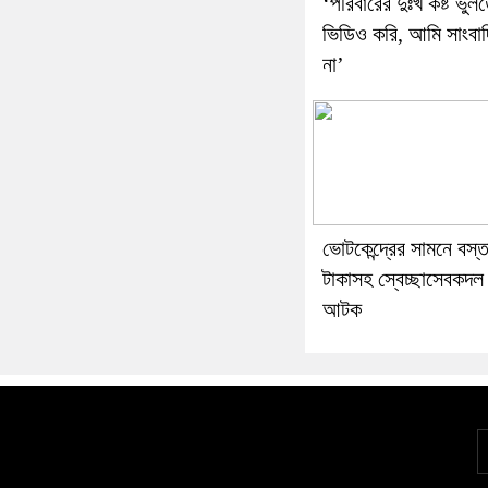
‘পরিবারের দুঃখ কষ্ট ভুল
ভিডিও করি, আমি সাংবা
না’
ভোটকেন্দ্রের সামনে বস্তা
টাকাসহ স্বেচ্ছাসেবকদল
আটক