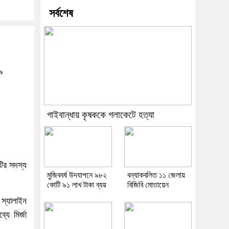
সর্বশেষ
৯
গাইবান্ধায় কৃষককে গলাকেটে হত্যা
টির সদস্য
মুজিববর্ষ উদযাপনে ৯৮২
বন্যাকবলিত ১১ জেলায়
কোটি ৯১ লাখ টাকা ব্যয়
বিজিবি মোতায়েন
 স্যালাইন
যে মির্জা