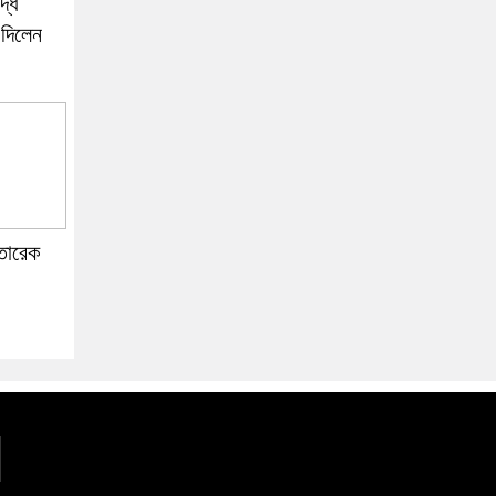
দ্ধ
দিলেন
তারেক