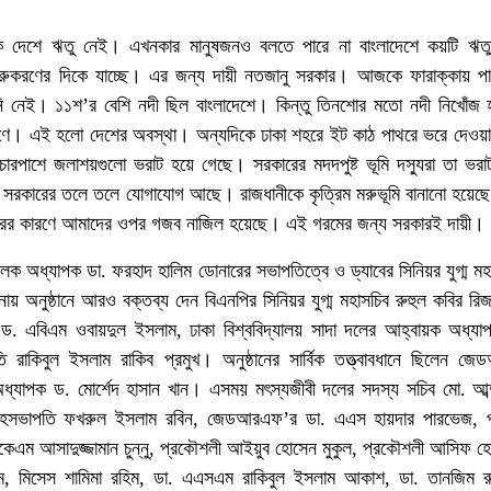
দেশে ঋতু নেই। এখনকার মানুষজনও বলতে পারে না বাংলাদেশে কয়টি ঋত
ে মরুকরণের দিকে যাচ্ছে। এর জন্য দায়ী নতজানু সরকার। আজকে ফারাক্কায় প
পানি নেই। ১১শ’র বেশি নদী ছিল বাংলাদেশে। কিন্তু তিনশোর মতো নদী নিখোঁজ
ারণে। এই হলো দেশের অবস্থা। অন্যদিকে ঢাকা শহরে ইট কাঠ পাথরে ভরে দেওয়
চারপাশে জলাশয়গুলো ভরাট হয়ে গেছে। সরকারের মদদপুষ্ট ভূমি দস্যুরা তা ভর
গে সরকারের তলে তলে যোগাযোগ আছে। রাজধানীকে কৃত্রিম মরুভূমি বানানো হয়েছে
রের কারণে আমাদের ওপর গজব নাজিল হয়েছে। এই গরমের জন্য সরকারই দায়ী।
লক অধ্যাপক ডা. ফরহাদ হালিম ডোনারের সভাপতিত্বে ও ড্যাবের সিনিয়র যুগ্ম মহ
নায় অনুষ্ঠানে আরও বক্তব্য দেন বিএনপির সিনিয়র যুগ্ম মহাসচিব রুহুল কবির রিজভ
ড. এবিএম ওবায়দুল ইসলাম, ঢাকা বিশ্ববিদ্যালয় সাদা দলের আহ্বায়ক অধ্যা
 রাকিবুল ইসলাম রাকিব প্রমুখ। অনুষ্ঠানের সার্বিক তত্ত্বাবধানে ছিলেন জ
্য অধ্যাপক ড. মোর্শেদ হাসান খান। এসময় মৎস্যজীবী দলের সদস্য সচিব মো. আব্
 সহসভাপতি ফখরুল ইসলাম রবিন, জেডআরএফ’র ডা. এএস হায়দার পারভেজ, 
েএম আসাদুজ্জামান চুন্নু, প্রকৌশলী আইয়ুব হোসেন মুকুল, প্রকৌশলী আসিফ হো
, মিসেস শামিমা রহিম, ডা. এএসএম রাকিবুল ইসলাম আকাশ, ডা. তানজিম রু