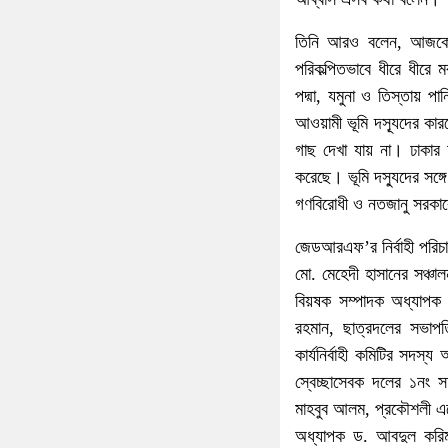
তিনি আরও বলেন, আজকে 
পরিকল্পিতভাবে ধীরে ধীর
পদ্মা, যমুনা ও তিস্তায় 
আওয়ামী ভূমি দস্যূদের ক
গাছ দেখা যায় না। ঢাকার 
করেছে। ভূমি দস্যুদের সঙ্
গণবিরোধী ও নতজানু সরকা
জেডআরএফ’র নির্বাহী পরিচা
মো. মেহেদী হাসানের সঞ্চাল
বিয়ষক সম্পাদক অধ্যাপক 
রহমান, ছাত্রদলের সভাপতি
কার্যনির্বাহী কমিটির সদস
স্বেচ্ছাসেবক দলের ১নং
মাহবুব আলম, প্রকৌশলী এক
অধ্যাপক ড. আবদুল করিম