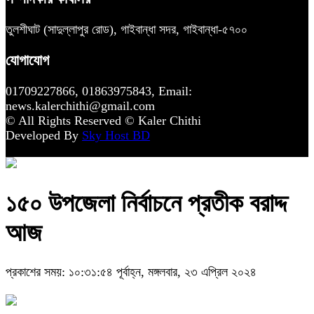
তুলশীঘাট (সাদুল্লাপুর রোড), গাইবান্ধা সদর, গাইবান্ধা-৫৭০০
যোগাযোগ
01709227866, 01863975843, Email:
news.kalerchithi@gmail.com
© All Rights Reserved © Kaler Chithi
Developed By
Sky Host BD
১৫০ উপজেলা নির্বাচনে প্রতীক বরাদ্দ
আজ
প্রকাশের সময়: ১০:৩১:৫৪ পূর্বাহ্ন, মঙ্গলবার, ২৩ এপ্রিল ২০২৪