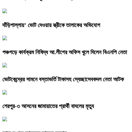
দাঁড়িপাল্লায়’ ভোট দেওয়ায় স্ত্রীকে তালাকের অভিযোগ
পঞ্চগড়ে কার্যক্রম নিষিদ্ধ আ.লীগের অফিস খুলে দিলেন বিএনপি নেতা
ভোটকেন্দ্রের সামনে বস্তাভর্তি টাকাসহ স্বেচ্ছাসেবকদল নেতা আটক
শেরপুর-৩ আসনের জামায়াতের প্রার্থী বাদলের মৃত্যু