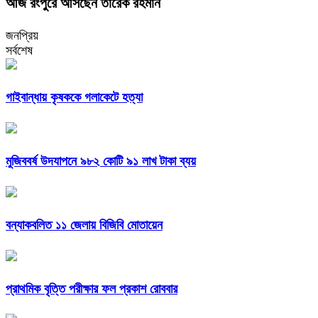
আজ রংপুরে আসছেন তারেক রহমান
জনপ্রিয়
সর্বশেষ
গাইবান্ধায় কৃষককে গলাকেটে হত্যা
মুজিববর্ষ উদযাপনে ৯৮২ কোটি ৯১ লাখ টাকা ব্যয়
বন্যাকবলিত ১১ জেলায় বিজিবি মোতায়েন
প্রাথমিক বৃত্তি পরীক্ষার ফল প্রকাশ রোববার