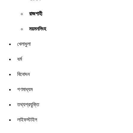
রাজশাহী
ময়মনসিংহ
খেলাধুলা
ধর্ম
বিনোদন
গণমাধ্যম
তথ্যপ্রযুক্তি
লাইফস্টাইল