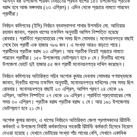
আসন্ন ষষ্ঠ উপজেলা পরিষদ নির্বাচনের প্রথম ধাপের ১৫০ উপজেলায় প্রতীক
বরাদ্দ হবে আজ মঙ্গলবার (২৩ এপ্রিল)। এদিন থেকে প্রচারে নামতে পারবেন
প্রার্থীরা।
নির্বাচন কমিশনের (ইসি) নির্বাচন ব্যবস্থাপনা শাখার উপসচিব মো. আতিয়ার
রহমান জানান, প্রথম ধাপের তফসিল অনুযায়ী আপিল নিষ্পত্তি হয়েছে
রোববার। প্রার্থিতা প্রত্যাহারের শেষ সময় ছিল সোমবার। মনোনয়নপত্র বাছাই
শেষে বৈধ প্রার্থী এক হাজার ৭৮৬ জন। এ সংখ্যা আরও বাড়তে পারে।
প্রার্থীদের প্রতীক বরাদ্দ ২৩ এপ্রিল। আর প্রতীক নিয়েই প্রচারে নামতে
পারবেন প্রার্থীরা। ১৫০ উপজেলায় ভোটগ্রহণ হবে ৮ মে। দ্বিতীয় ধাপের
উপজেলা ভোটে দুই হাজার ৫৫ জন প্রার্থী মনোনয়নপত্র দাখিল করেছেন।
নির্বাচন কমিশনের অতিরিক্ত সচিব অশোক কুমার দেবনাথ সোমবার গণমাধ্যমকে
জানান, দ্বিতীয় ধাপের তফসিল অনুযায়ী, মনোনয়নপত্র দাখিলের শেষ সময় ছিল
রোববার। মনোনয়নপত্র বাছাই ২৩ এপ্রিল, আপিল গ্রহণ ২৪ থেকে ২৬
এপ্রিল, আপিল নিষ্পত্তি ২৭ থেকে ২৯ এপ্রিল। প্রার্থিতা প্রত্যাহারের শেষ
সময় ৩০ এপ্রিল। প্রতীক বরাদ্দ প্রতীক বরাদ্দ ২ মে। আর ১৬১ উপজেলায়
ভোটগ্রহণ হবে ২১ মে।
অশোক কুমার জানান, এ ধাপের নির্বাচনে অতিরিক্ত জেলা প্রশাসকদের রিটার্নিং
কর্মকর্তা ও উপজেলা নির্বাহী কর্মকর্তাদের সহকারী রিটার্নিং কর্মকর্তা হিসেবে নিয়োগ
দেওয়া হয়েছে। যেখানে ভোটারের সংখ্যা পাঁচ লাখের বেশি, সেখানে একাধিক