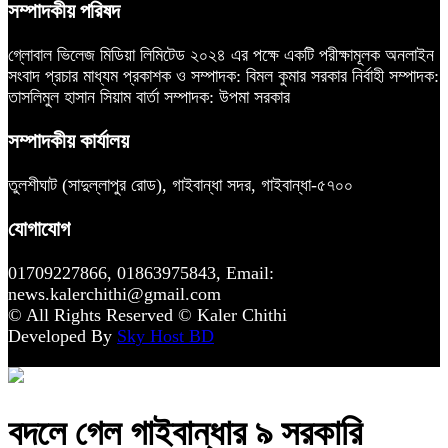
সম্পাদকীয় পরিষদ
গ্লোবাল ভিলেজ মিডিয়া লিমিটেড ২০২৪ এর পক্ষে একটি পরীক্ষামূলক অনলাইন
সংবাদ প্রচার মাধ্যম প্রকাশক ও সম্পাদক: বিমল কুমার সরকার নির্বাহী সম্পাদক:
তাসলিমুল হাসান সিয়াম বার্তা সম্পাদক: উপমা সরকার
সম্পাদকীয় কার্যালয়
তুলশীঘাট (সাদুল্লাপুর রোড), গাইবান্ধা সদর, গাইবান্ধা-৫৭০০
যোগাযোগ
01709227866, 01863975843, Email:
news.kalerchithi@gmail.com
© All Rights Reserved © Kaler Chithi
Developed By
Sky Host BD
বদলে গেল গাইবান্ধার ৯ সরকারি