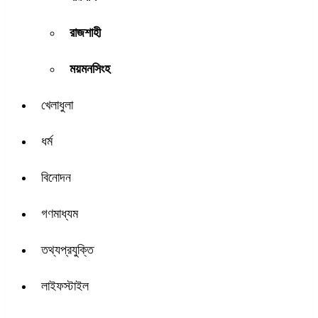
রাজশাহী
ময়মনসিংহ
খেলাধুলা
ধর্ম
বিনোদন
গণমাধ্যম
তথ্যপ্রযুক্তি
লাইফস্টাইল