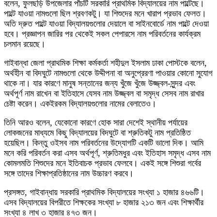
বলেন, ফুলছড়ি উপজেলার পাঁচটি সরকারি প্রাথমিক বিদ্যালয়ের নাম পাল্টেছে।
পাল্টে যাওয়া নামগুলো ছিল শ্রবণকটু। যা শিশুদের মনে খারাপ প্রভাব ফেলত।
অতি দ্রুত পাল্টে যাওয়া বিদ্যালয়গুলোর দেয়ালে বা সাইনবোর্ডে নাম পাল্টে দেওয়া
হবে। প্রজ্ঞাপন জারির পর থেকেই সকল পেপারসে নাম পরিবর্তনের কার্যক্রম
চলমান রয়েছে।
গাইবান্ধা জেলা প্রাথমিক শিক্ষা কর্মকর্তা শহীদুল ইসলাম ঢাকা পোস্টকে বলেন,
অর্থহীন বা বিদঘুটে নামগুলো থেকে উদ্দীপনা বা অনুপ্রেরণা পাওয়ার কোনো সুযোগ
থাকে না। যার কারণে মানুষ সন্তানের জন্য খুঁজে খুঁজে উজ্জ্বল-সুন্দর এবং
অর্থপূর্ণ নাম রাখেন বা ইতিহাসে যেসব নাম উজ্জ্বল বা সমৃদ্ধ সেসব নাম রাখার
চেষ্টা করেন। একইরকম বিদ্যালয়গুলোর নামের বেলাতেও।
তিনি আরও বলেন, যেকোনো কারণে হোক সারা দেশেই স্থানীয় পর্যায়ের
লোকজনের মাধ্যমে কিছু বিদ্যালয়ের বিদঘুটে বা শ্রুতিকটু নাম প্রতিষ্ঠিত
হয়েছিল। কিন্তু ওইসব নাম পরিবর্তনের উদ্যোগটি একটি ভালো দিক। আমি
মনে করি পরিবর্তন করা এসব অর্থপূর্ণ, শ্রুতিমধুর এবং ইতিহাস সমৃদ্ধ এসব নাম
কোমলমতি শিশুদের মনে ইতিবাচক প্রভাব ফেলবে। একই সঙ্গে শিশুরা গর্বের
সঙ্গে তাদের শিক্ষাপ্রতিষ্ঠানের নাম উচ্চারণ করবে।
প্রসঙ্গত, গাইবান্ধায় সরকারি প্রাথমিক বিদ্যালয়ের সংখ্যা ১ হাজার ৪৬৬টি।
এসব বিদ্যালয়ের বিপরীতে শিক্ষকের সংখ্যা ৮ হাজার ২১৩ জন এবং শিক্ষার্থীর
সংখ্যা ৪ লাখ ৩ হাজার ৪৭৩ জন।