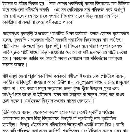
ট্রলের বা ঠাট্টার শিকার হয়। সারা দেশের শ্রুতিকটু নামের বিদ্যালয়গুলো চিহ্নিত
করে নামগুলো পরিবর্তন জরুরি। ওই সব নেতিবাচক নাম পরিবর্তন করে অর্থপূর্ণ
নাম রাখা হলে নরম মনের কোমলমতি শিশুরাও তাদের বিদ্যালয়ের নাম নিয়ে
কোণঠাসা বা লজ্জা না পেয়ে গর্ব করতে পারবে।
গাইবান্ধার ফুলছড়ি উপজেলা প্রাথমিক শিক্ষা কর্মকর্তা বেলাল হোসেন মুঠোফোনে
বলেন, ফুলছড়ি উপজেলার পাঁচটি সরকারি প্রাথমিক বিদ্যালয়ের নাম পাল্টেছে।
পাল্টে যাওয়া নামগুলো ছিল শ্রবণকটু। যা শিশুদের মনে খারাপ প্রভাব ফেলত।
অতি দ্রুত পাল্টে যাওয়া বিদ্যালয়গুলোর দেয়ালে বা সাইনবোর্ডে নাম পাল্টে দেওয়া
হবে। প্রজ্ঞাপন জারির পর থেকেই সকল পেপারসে নাম পরিবর্তনের কার্যক্রম
চলমান রয়েছে।
গাইবান্ধা জেলা প্রাথমিক শিক্ষা কর্মকর্তা শহীদুল ইসলাম ঢাকা পোস্টকে বলেন,
অর্থহীন বা বিদঘুটে নামগুলো থেকে উদ্দীপনা বা অনুপ্রেরণা পাওয়ার কোনো সুযোগ
থাকে না। যার কারণে মানুষ সন্তানের জন্য খুঁজে খুঁজে উজ্জ্বল-সুন্দর এবং
অর্থপূর্ণ নাম রাখেন বা ইতিহাসে যেসব নাম উজ্জ্বল বা সমৃদ্ধ সেসব নাম রাখার
চেষ্টা করেন। একইরকম বিদ্যালয়গুলোর নামের বেলাতেও।
তিনি আরও বলেন, যেকোনো কারণে হোক সারা দেশেই স্থানীয় পর্যায়ের
লোকজনের মাধ্যমে কিছু বিদ্যালয়ের বিদঘুটে বা শ্রুতিকটু নাম প্রতিষ্ঠিত
হয়েছিল। কিন্তু ওইসব নাম পরিবর্তনের উদ্যোগটি একটি ভালো দিক। আমি
মনে করি পরিবর্তন করা এসব অর্থপূর্ণ, শ্রুতিমধুর এবং ইতিহাস সমৃদ্ধ এসব নাম