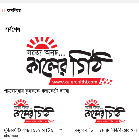
জনপ্রিয়
সর্বশেষ
গাইবান্ধায় কৃষককে গলাকেটে হত্যা
মুজিববর্ষ উদযাপনে ৯৮২ কোটি ৯১ লাখ
বন্যাকবলিত ১১ জেলায় বিজিবি মোতায়েন
টাকা ব্যয়