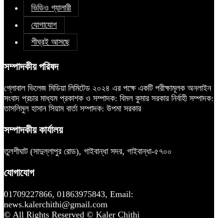
ভিডিও গ্যালারী
যোগাযোগ
শীঘ্রই আসছে
সম্পাদকীয় পরিষদ
গ্লোবাল ভিলেজ মিডিয়া লিমিটেড ২০২৪ এর পক্ষে একটি পরীক্ষামূলক অনলাইন
সংবাদ প্রচার মাধ্যম প্রকাশক ও সম্পাদক: বিমল কুমার সরকার নির্বাহী সম্পাদক:
তাসলিমুল হাসান সিয়াম বার্তা সম্পাদক: উপমা সরকার
সম্পাদকীয় কার্যালয়
তুলশীঘাট (সাদুল্লাপুর রোড), গাইবান্ধা সদর, গাইবান্ধা-৫৭০০
যোগাযোগ
01709227866, 01863975843, Email:
news.kalerchithi@gmail.com
© All Rights Reserved © Kaler Chithi