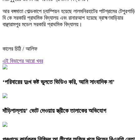
আর বঙ্গমাতা গোল্ডকাপে চ্যাম্পিয়ন হয়েছে লালমনিরহাটের পাটগ্রামের টেপুরগাড়ি
বি কে সরকারি প্রাথমিক বিদ্যালয় এবং রানারআপ হয়েছে ব্রাহ্মণবাড়িয়ার
বাঞ্ছারামপুর মডেল সরকারি প্রাথমিক বিদ্যালয়।
কালের চিঠি / আলিফ
এই বিভাগের আরো খবর
‘পরিবারের দুঃখ কষ্ট ভুলতে ভিডিও করি, আমি সাংবাদিক না’
দাঁড়িপাল্লায়’ ভোট দেওয়ায় স্ত্রীকে তালাকের অভিযোগ
পঞ্চগড়ে কার্যক্রম নিষিদ্ধ আ.লীগের অফিস খুলে দিলেন বিএনপি নেতা