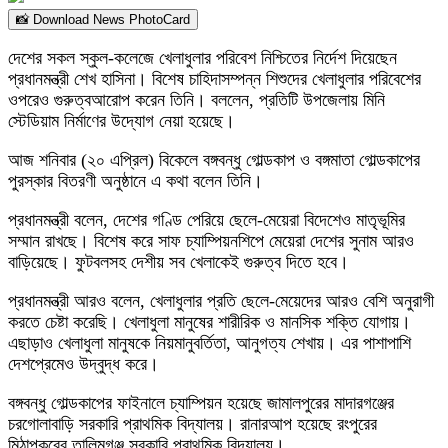
📸 Download News PhotoCard
দেশের সকল স্কুল-কলেজে খেলাধুলার পরিবেশ নিশ্চিতের নির্দেশ দিয়েছেন
প্রধানমন্ত্রী শেখ হাসিনা। বিশেষ চাহিদাসম্পন্ন শিশুদের খেলাধুলার পরিবেশের
ওপরেও গুরুত্বআরোপ করেন তিনি। বললেন, প্রতিটি উপজেলায় মিনি
স্টেডিয়াম নির্মাণের উদ্যোগ নেয়া হয়েছে।
আজ শনিবার (২০ এপ্রিল) বিকেলে বঙ্গবন্ধু গোল্ডকাপ ও বঙ্গমাতা গোল্ডকাপের
পুরস্কার বিতরণী অনুষ্ঠানে এ কথা বলেন তিনি।
প্রধানমন্ত্রী বলেন, দেশের গণ্ডি পেরিয়ে ছেলে-মেয়েরা বিদেশেও মাতৃভূমির
সম্মান রাখছে। বিশেষ করে সাফ চ্যাম্পিয়নশিপে মেয়েরা দেশের সুনাম আরও
বাড়িয়েছে। ফুটবলসহ দেশীয় সব খেলাকেই গুরুত্ব দিতে হবে।
প্রধানমন্ত্রী আরও বলেন, খেলাধুলার প্রতি ছেলে-মেয়েদের আরও বেশি অনুরাগী
করতে চেষ্টা করেছি। খেলাধুলা মানুষের শারীরিক ও মানসিক শক্তি যোগায়।
এছাড়াও খেলাধুলা মানুষকে নিয়মানুবর্তিতা, আনুগত্য শেখায়। এর পাশাপাশি
দেশপ্রেমেও উদ্বুদ্ধ করে।
বঙ্গবন্ধু গোল্ডকাপের ফাইনালে চ্যাম্পিয়ন হয়েছে জামালপুরের মাদারগঞ্জের
চরগোলাবাড়ি সরকারি প্রাথমিক বিদ্যালয়। রানারআপ হয়েছে রংপুরের
মিঠাপুকুরের তালিমগঞ্জ সরকারি প্রাথমিক বিদ্যালয়।