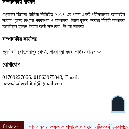
সম্পাদকীয় পরিষদ
গ্লোবাল ভিলেজ মিডিয়া লিমিটেড ২০২৪ এর পক্ষে একটি পরীক্ষামূলক অনলাইন
সংবাদ প্রচার মাধ্যম প্রকাশক ও সম্পাদক: বিমল কুমার সরকার নির্বাহী সম্পাদক:
তাসলিমুল হাসান সিয়াম বার্তা সম্পাদক: উপমা সরকার
সম্পাদকীয় কার্যালয়
তুলশীঘাট (সাদুল্লাপুর রোড), গাইবান্ধা সদর, গাইবান্ধা-৫৭০০
যোগাযোগ
01709227866, 01863975843, Email:
news.kalerchithi@gmail.com
গাইবান্ধায় কৃষককে গলাকেটে হত্যা
মুজিববর্ষ উদযাপনে ৯
শিরোনাম: