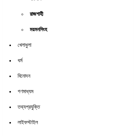
রাজশাহী
ময়মনসিংহ
খেলাধুলা
ধর্ম
বিনোদন
গণমাধ্যম
তথ্যপ্রযুক্তি
লাইফস্টাইল