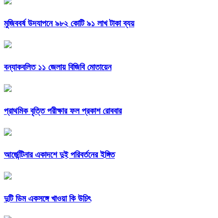
মুজিববর্ষ উদযাপনে ৯৮২ কোটি ৯১ লাখ টাকা ব্যয়
বন্যাকবলিত ১১ জেলায় বিজিবি মোতায়েন
প্রাথমিক বৃত্তি পরীক্ষার ফল প্রকাশ রোববার
আর্জেন্টিনার একাদশে দুই পরিবর্তনের ইঙ্গিত
দুটি ডিম একসঙ্গে খাওয়া কি উচিৎ