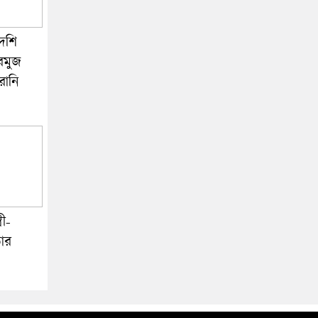
েশি
রমুজ
রানি
রী-
ার