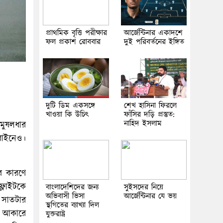
প্রাথমিক বৃত্তি পরীক্ষার
আর্জেন্টিনার একাদশে
ফল প্রকাশ রোববার
দুই পরিবর্তনের ইঙ্গিত
দুটি ডিম একসঙ্গে
শেখ হাসিনা ফিরলে
খাওয়া কি উচিৎ
ফাঁসির দড়ি প্রস্তুত:
নাহিদ ইসলাম
মুষলধার
রাইনেও।
ির কারণে
ফ্লাইটকে
বাংলাদেশিদের জন্য
সুইসদের নিয়ে
অভিবাসী ভিসা
আর্জেন্টিনার যে ভয়
 সাতটার
স্থগিতের ব্যাখ্যা দিল
ত আকারে
যুক্তরাষ্ট্র