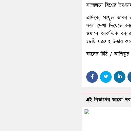
সম্মেলনে বিশ্বের উষ্ণ
এদিকে, সংযুক্ত আরব আ
ফলে দেখা দিয়েছে বন্য
ওমানে আকস্মিক বন্যা
১৮টি মরদেহ উদ্ধার করেছ
কালের চিঠি / আশিকুর
এই বিভাগের আরো খব