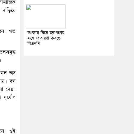
সামাজিক
 দাঁড়িয়ে
ীবন। গত
সংস্কার নিয়ে জনগণের
সঙ্গে প্রতারণা করছে
বিএনপি
েলসমৃদ্ধ
।
ও মল অব
য়। বন্ধ
শনা দেয়।
দুর্যোগ
ানে। ওই