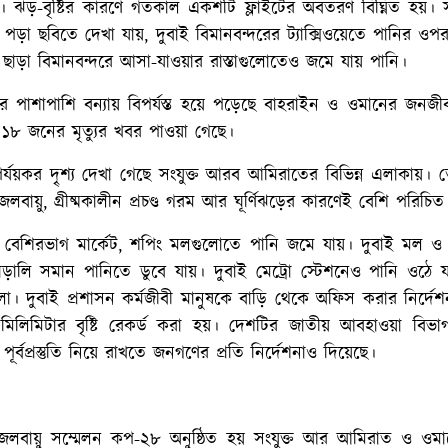
হয়। ঝড়-বৃষ্টির কারণে গতকাল একশটি ফ্লাইটের অবতরণ বিঘ্নিত হয়। 
পড়া ছবিতে দেখা যায়, দুবাই বিমানবন্দরের ট্যাক্সিওয়েতে পানির ওপর
াড়া বিমানবন্দরে আসা-যাওয়ার রাস্তাগুলোতেও জমে যায় পানি।
র পাশাপাশি বন্যায় বিপর্যস্ত হয়ে পড়েছে বাহরাইন ও ওমানের জনজ
য় ১৮ জনের মৃত্যুর খবর পাওয়া গেছে।
্যয়কর দৃ্শ্য দেখা গেছে সংযুক্ত আরব আমিরাতের বিভিন্ন এলাকায়। ত
লবায়ু, গ্রীষ্মকালীন প্রচণ্ড গরম আর ঘূর্ণিঝড়ের কারণেই বেশি পরিচিত
ইয়ের বেশিরভাগ মার্কেট, শপিং মলগুলোতে পানি জমে যায়। দুবাই মল 
ালি সমান পানিতে ডুবে যায়। দুবাই মেট্রো স্টেশনেও পানি ওঠে যা
লো। দুবাই প্রশাসন কর্মজীবী মানুষকে বাড়ি থেকে অফিস করার নির্দে
মিলিমিটার বৃষ্টি রেকর্ড করা হয়। দেশটির জাতীয় আবহাওয়া বিভাগ 
র্বপ্রস্তুতি নিয়ে রাখতে জনগণের প্রতি নির্দেশনাও দিয়েছে।
লবায়ু সম্মেলন কপ-২৮ অনুষ্ঠিত হয় সংযুক্ত আর আমিরাত ও ওম