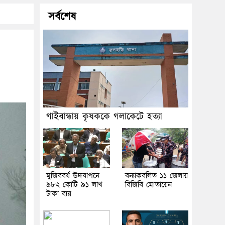
সর্বশেষ
গাইবান্ধায় কৃষককে গলাকেটে হত্যা
মুজিববর্ষ উদযাপনে
বন্যাকবলিত ১১ জেলায়
৯৮২ কোটি ৯১ লাখ
বিজিবি মোতায়েন
টাকা ব্যয়