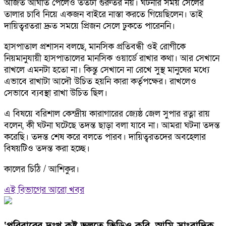
অজিত আঘাত পেলেও ততটা গুরুতর নয়। ঘটনার সময় সেলের
তালার চাবি নিয়ে একজন বাইরে নাস্তা করতে গিয়েছিলেন। তাই
দায়িত্বরতরা দ্রুত সময়ে প্রিজন সেলে ঢুকতে পারেননি।
হাসপাতাল প্রশাসন বলছে, মানসিক প্রতিবন্ধী ওই রোগীকে
নিয়মানুযায়ী হাসপাতালের মানসিক ওয়ার্ডে রাখার কথা। আর সেখানে
রাখলে এমনটা হতো না। কিন্তু সেখানে না রেখে সুস্থ মানুষের মধ্যে
এভাবে রাখাটা আদৌ উচিত হয়নি কারা কর্তৃপক্ষের। রাখলেও
সেভাবে ব্যবস্থা রাখা উচিত ছিল।
এ বিষয়ে বরিশাল কেন্দ্রীয় কারাগারের জ্যেষ্ঠ জেল সুপার রত্না রায়
বলেন, কী ঘটনা ঘটেছে তদন্ত ছাড়া বলা যাবে না। আমরা ঘটনা তদন্ত
করেছি। তদন্ত শেষ করে বলতে পারব। দায়িত্বরতদের অবহেলার
বিষয়টিও তদন্ত করা হচ্ছে।
কালের চিঠি / আশিকুর।
এই বিভাগের আরো খবর
‘পরিবারের দুঃখ কষ্ট ভুলতে ভিডিও করি, আমি সাংবাদিক