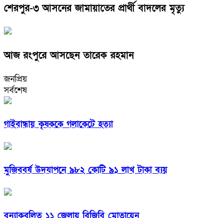
শেরপুর-৩ আসনের জামায়াতের প্রার্থী বাদলের মৃত্যু
আজ রংপুরে আসছেন তারেক রহমান
জনপ্রিয়
সর্বশেষ
গাইবান্ধায় কৃষককে গলাকেটে হত্যা
মুজিববর্ষ উদযাপনে ৯৮২ কোটি ৯১ লাখ টাকা ব্যয়
বন্যাকবলিত ১১ জেলায় বিজিবি মোতায়েন