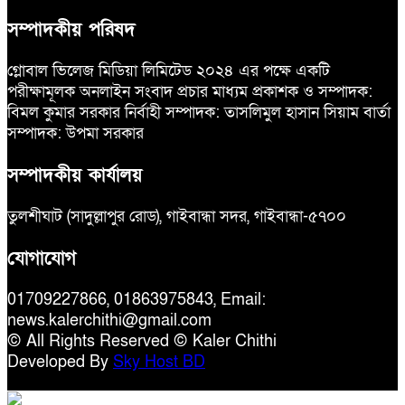
সম্পাদকীয় পরিষদ
গ্লোবাল ভিলেজ মিডিয়া লিমিটেড ২০২৪ এর পক্ষে একটি
পরীক্ষামূলক অনলাইন সংবাদ প্রচার মাধ্যম প্রকাশক ও সম্পাদক:
বিমল কুমার সরকার নির্বাহী সম্পাদক: তাসলিমুল হাসান সিয়াম বার্তা
সম্পাদক: উপমা সরকার
সম্পাদকীয় কার্যালয়
তুলশীঘাট (সাদুল্লাপুর রোড), গাইবান্ধা সদর, গাইবান্ধা-৫৭০০
যোগাযোগ
01709227866, 01863975843, Email:
news.kalerchithi@gmail.com
© All Rights Reserved © Kaler Chithi
Developed By
Sky Host BD