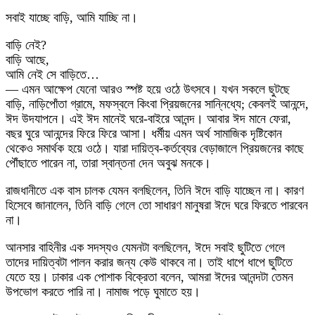
সবাই যাচ্ছে বাড়ি, আমি যাচ্ছি না।
বাড়ি নেই?
বাড়ি আছে,
আমি নেই সে বাড়িতে…
— এমন আক্ষেপ যেনো আরও স্পষ্ট হয়ে ওঠে উৎসবে। যখন সকলে ছুটছে
বাড়ি, নাড়িপোঁতা গ্রামে, মফস্বলে কিংবা প্রিয়জনের সান্নিধ্যে; কেবলই আনন্দে,
ঈদ উদযাপনে। এই ঈদ মানেই ঘরে-বাইরে আনন্দ। আবার ঈদ মানে ফেরা,
বছর ঘুরে আনন্দের ফিরে ফিরে আসা। ধর্মীয় এমন অর্থ সামাজিক দৃষ্টিকোন
থেকেও সমার্থক হয়ে ওঠে। যারা দায়িত্ব-কর্তব্যের বেড়াজালে প্রিয়জনের কাছে
পৌঁছাতে পারেন না, তারা স্বান্তনা দেন অবুঝ মনকে।
রাজধানীতে এক বাস চালক যেমন বলছিলেন, তিনি ঈদে বাড়ি যাচ্ছেন না। কারণ
হিসেবে জানালেন, তিনি বাড়ি গেলে তো সাধারণ মানুষরা ঈদে ঘরে ফিরতে পারবেন
না।
আনসার বাহিনীর এক সদস্যও যেমনটা বলছিলেন, ঈদে সবাই ছুটিতে গেলে
তাদের দায়িত্বটা পালন করার জন্য কেউ থাকবে না। তাই ধাপে ধাপে ছুটিতে
যেতে হয়। ঢাকার এক পোশাক বিক্রেতা বলেন, আমরা ঈদের আনন্দটা তেমন
উপভোগ করতে পারি না। নামাজ পড়ে ঘুমাতে হয়।