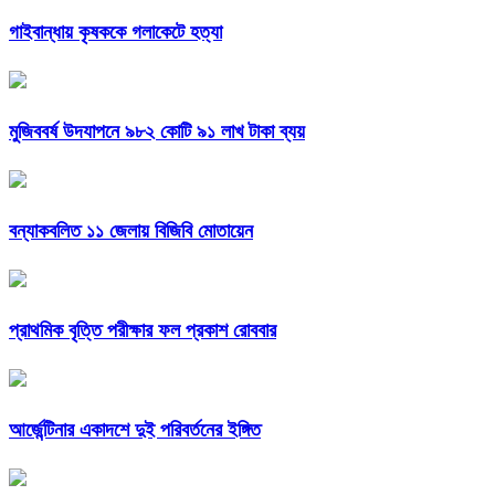
গাইবান্ধায় কৃষককে গলাকেটে হত্যা
মুজিববর্ষ উদযাপনে ৯৮২ কোটি ৯১ লাখ টাকা ব্যয়
বন্যাকবলিত ১১ জেলায় বিজিবি মোতায়েন
প্রাথমিক বৃত্তি পরীক্ষার ফল প্রকাশ রোববার
আর্জেন্টিনার একাদশে দুই পরিবর্তনের ইঙ্গিত