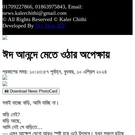
01709227866, 01863975843, Email:
news.kalerchithi@gmail.com
© All Rights Reserved © Kaler Chithi
Developed By
Sky Host BD
ঈদ আনন্দে মেতে ওঠার অপেক্ষায়
প্রকাশের সময়: ১০:২৩:৫৭ পূর্বাহ্ন, বুধবার, ১০ এপ্রিল ২০২৪
📸 Download News PhotoCard
সবাই যাচ্ছে বাড়ি, আমি যাচ্ছি না।
বাড়ি নেই?
বাড়ি আছে,
আমি নেই সে বাড়িতে…
— এমন আক্ষেপ যেনো আরও স্পষ্ট হয়ে ওঠে উৎসবে। যখন সকলে ছুটছে