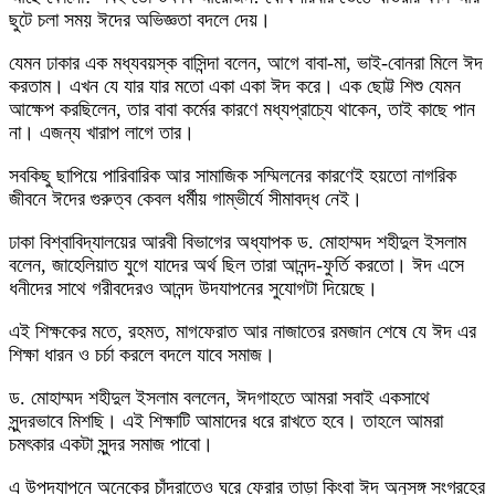
ছুটে চলা সময় ঈদের অভিজ্ঞতা বদলে দেয়।
যেমন ঢাকার এক মধ্যবয়স্ক বাসিন্দা বলেন, আগে বাবা-মা, ভাই-বোনরা মিলে ঈদ
করতাম। এখন যে যার যার মতো একা একা ঈদ করে। এক ছোট্ট শিশু যেমন
আক্ষেপ করছিলেন, তার বাবা কর্মের কারণে মধ্যপ্রাচ্যে থাকেন, তাই কাছে পান
না। এজন্য খারাপ লাগে তার।
সবকিছু ছাপিয়ে পারিবারিক আর সামাজিক সম্মিলনের কারণেই হয়তো নাগরিক
জীবনে ঈদের গুরুত্ব কেবল ধর্মীয় গাম্ভীর্যে সীমাবদ্ধ নেই।
ঢাকা বিশ্বাবিদ্যালয়ের আরবী বিভাগের অধ্যাপক ড. মোহাম্মদ শহীদুল ইসলাম
বলেন, জাহেলিয়াত যুগে যাদের অর্থ ছিল তারা আনন্দ-ফুর্তি করতো। ঈদ এসে
ধনীদের সাথে গরীবদেরও আনন্দ উদযাপনের সুযোগটা দিয়েছে।
এই শিক্ষকের মতে, রহমত, মাগফেরাত আর নাজাতের রমজান শেষে যে ঈদ এর
শিক্ষা ধারন ও চর্চা করলে বদলে যাবে সমাজ।
ড. মোহাম্মদ শহীদুল ইসলাম বললেন, ঈদগাহতে আমরা সবাই একসাথে
সুন্দরভাবে মিশছি। এই শিক্ষাটি আমাদের ধরে রাখতে হবে। তাহলে আমরা
চমৎকার একটা সুন্দর সমাজ পাবো।
এ উপদযাপনে অনেকের চাঁদরাতেও ঘরে ফেরার তাড়া কিংবা ঈদ অনুসঙ্গ সংগ্রহের