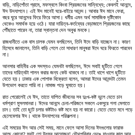
বাড়ি, নাড়িপোঁতা গ্রামে, মফস্বলে কিংবা প্রিয়জনের সান্নিধ্যে; কেবলই আনন্দে,
ঈদ উদযাপনে। এই ঈদ মানেই ঘরে-বাইরে আনন্দ। আবার ঈদ মানে ফেরা,
বছর ঘুরে আনন্দের ফিরে ফিরে আসা। ধর্মীয় এমন অর্থ সামাজিক দৃষ্টিকোন
থেকেও সমার্থক হয়ে ওঠে। যারা দায়িত্ব-কর্তব্যের বেড়াজালে প্রিয়জনের কাছে
পৌঁছাতে পারেন না, তারা স্বান্তনা দেন অবুঝ মনকে।
রাজধানীতে এক বাস চালক যেমন বলছিলেন, তিনি ঈদে বাড়ি যাচ্ছেন না। কারণ
হিসেবে জানালেন, তিনি বাড়ি গেলে তো সাধারণ মানুষরা ঈদে ঘরে ফিরতে পারবেন
না।
আনসার বাহিনীর এক সদস্যও যেমনটা বলছিলেন, ঈদে সবাই ছুটিতে গেলে
তাদের দায়িত্বটা পালন করার জন্য কেউ থাকবে না। তাই ধাপে ধাপে ছুটিতে
যেতে হয়। ঢাকার এক পোশাক বিক্রেতা বলেন, আমরা ঈদের আনন্দটা তেমন
উপভোগ করতে পারি না। নামাজ পড়ে ঘুমাতে হয়।
রাত পেরোলেই যে ঈদ, তাতে যাপিত জীবনের সব দুঃখ-কষ্ট ভুলে যেতে চান
ধর্মপ্রাণ মুসলমানরা। ঈদের আনন্দে চেনা-পরিজনে সকলে একসুরে গলা মেলাতে
চান। তাই তো ছুটে চলার কষ্টটাও কষ্ট মনে হয় না কারো। যেতে যেতে মনে পড়ে
ছেলেবেলার ঈদ। থাকে উদযাপনের পরিকল্পনা।
এই সময়ের ঈদ আর সেই সময়, মানে ফেলে আসা দিনের ঈদগুলোর ফারাক
আছে কোনো? সবই তো উৎসব আয়োজন! যৌথপরিবার ভেঙে যাওয়ার কাল আর