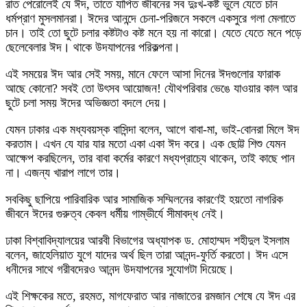
রাত পেরোলেই যে ঈদ, তাতে যাপিত জীবনের সব দুঃখ-কষ্ট ভুলে যেতে চান
ধর্মপ্রাণ মুসলমানরা। ঈদের আনন্দে চেনা-পরিজনে সকলে একসুরে গলা মেলাতে
চান। তাই তো ছুটে চলার কষ্টটাও কষ্ট মনে হয় না কারো। যেতে যেতে মনে পড়ে
ছেলেবেলার ঈদ। থাকে উদযাপনের পরিকল্পনা।
এই সময়ের ঈদ আর সেই সময়, মানে ফেলে আসা দিনের ঈদগুলোর ফারাক
আছে কোনো? সবই তো উৎসব আয়োজন! যৌথপরিবার ভেঙে যাওয়ার কাল আর
ছুটে চলা সময় ঈদের অভিজ্ঞতা বদলে দেয়।
যেমন ঢাকার এক মধ্যবয়স্ক বাসিন্দা বলেন, আগে বাবা-মা, ভাই-বোনরা মিলে ঈদ
করতাম। এখন যে যার যার মতো একা একা ঈদ করে। এক ছোট্ট শিশু যেমন
আক্ষেপ করছিলেন, তার বাবা কর্মের কারণে মধ্যপ্রাচ্যে থাকেন, তাই কাছে পান
না। এজন্য খারাপ লাগে তার।
সবকিছু ছাপিয়ে পারিবারিক আর সামাজিক সম্মিলনের কারণেই হয়তো নাগরিক
জীবনে ঈদের গুরুত্ব কেবল ধর্মীয় গাম্ভীর্যে সীমাবদ্ধ নেই।
ঢাকা বিশ্বাবিদ্যালয়ের আরবী বিভাগের অধ্যাপক ড. মোহাম্মদ শহীদুল ইসলাম
বলেন, জাহেলিয়াত যুগে যাদের অর্থ ছিল তারা আনন্দ-ফুর্তি করতো। ঈদ এসে
ধনীদের সাথে গরীবদেরও আনন্দ উদযাপনের সুযোগটা দিয়েছে।
এই শিক্ষকের মতে, রহমত, মাগফেরাত আর নাজাতের রমজান শেষে যে ঈদ এর