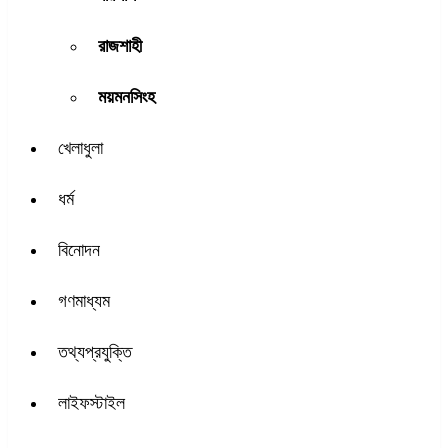
রাজশাহী
ময়মনসিংহ
খেলাধুলা
ধর্ম
বিনোদন
গণমাধ্যম
তথ্যপ্রযুক্তি
লাইফস্টাইল