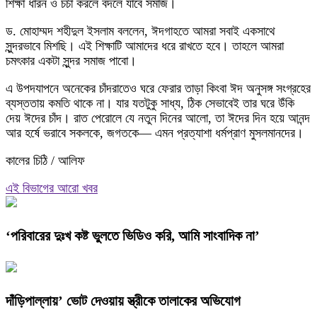
শিক্ষা ধারন ও চর্চা করলে বদলে যাবে সমাজ।
ড. মোহাম্মদ শহীদুল ইসলাম বললেন, ঈদগাহতে আমরা সবাই একসাথে
সুন্দরভাবে মিশছি। এই শিক্ষাটি আমাদের ধরে রাখতে হবে। তাহলে আমরা
চমৎকার একটা সুন্দর সমাজ পাবো।
এ উপদযাপনে অনেকের চাঁদরাতেও ঘরে ফেরার তাড়া কিংবা ঈদ অনুসঙ্গ সংগ্রহের
ব্যস্ততায় কমতি থাকে না। যার যতটুকু সাধ্য, ঠিক সেভাবেই তার ঘরে উঁকি
দেয় ঈদের চাঁদ। রাত পেরোলে যে নতুন দিনের আলো, তা ঈদের দিন হয়ে আনন্দ
আর হর্ষে ভরাবে সকলকে, জগতকে— এমন প্রত্যাশা ধর্মপ্রাণ মুসলমানদের।
কালের চিঠি / আলিফ
এই বিভাগের আরো খবর
‘পরিবারের দুঃখ কষ্ট ভুলতে ভিডিও করি, আমি সাংবাদিক না’
দাঁড়িপাল্লায়’ ভোট দেওয়ায় স্ত্রীকে তালাকের অভিযোগ