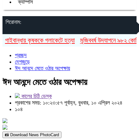
ক্যাম্পাস
শিরোনাম:
াইবান্ধায় কৃষককে গলাকেটে হত্যা
মুজিববর্ষ উদযাপনে ৯৮২ কোটি ৯১ 
প্রচ্ছদ
দেশজুড়ে
ঈদ আনন্দে মেতে ওঠার অপেক্ষায়
ঈদ আনন্দে মেতে ওঠার অপেক্ষায়
কালের চিঠি ডেস্ক
প্রকাশের সময়: ১০:২৩:৫৭ পূর্বাহ্ন, বুধবার, ১০ এপ্রিল ২০২৪
১০৪
📸 Download News PhotoCard