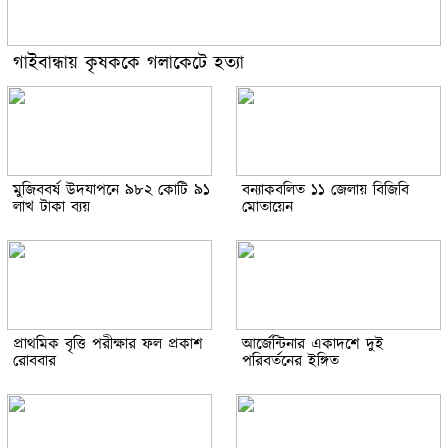
গাইবান্ধায় কৃষককে গলাকেটে হত্যা
মুজিববর্ষ উদযাপনে ৯৮২ কোটি ৯১
বন্যাকবলিত ১১ জেলায় বিজিবি
লাখ টাকা ব্যয়
মোতায়েন
প্রাথমিক বৃত্তি পরীক্ষার ফল প্রকাশ
আর্জেন্টিনার একাদশে দুই
রোববার
পরিবর্তনের ইঙ্গিত