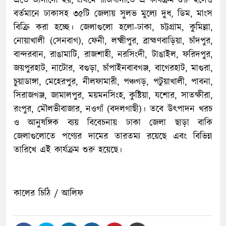
এতে জানানো হয়, প্রথমে রাজধানীতে এ কার্যক্রম শুরু হলেও
বর্তমানে ঢাকাসহ ৩৫টি জেলায় সুলভ মুল্যে দুধ, ডিম, মাংস
বিক্রি করা হচ্ছে। জেলাগুলো হলো-ঢাকা, চট্টগ্রাম, কুমিল্লা,
নোয়াখালী (সেনবাগ), ফেনী, লক্ষ্মীপুর, ব্রাহ্মণবাড়িয়া, চাঁদপুর,
বান্দরবান, রাঙামাটি, রাজশাহী, নরসিংদী, টাঙাইল, ফরিদপুর,
জয়পুরহাট, নাটোর, বগুড়া, চাঁপাইনবাবগঞ্জ, বাগেরহাট, মাগুরা,
চুয়াডাঙ্গা, মেহেরপুর, নীলফামারী, পঞ্চগড়, পটুয়াখালী, পাবনা,
সিরাজগঞ্জ, জামালপুর, ময়মনসিংহ, কুষ্টিয়া, যশোর, সাতক্ষীরা,
রংপুর, মৌলভীবাজার, নওগাঁ (বদলগাছী)। তবে উৎপাদন খরচ
ও আনুষঙ্গিক ব্যয় বিবেচনায় ঢাকা জেলা ছাড়া বাকি
জেলাগুলোতে পণ্যের দামের তারতম্য রয়েছে এবং বিভিন্ন
তারিখে এই কার্যক্রম শুরু হয়েছে।
কালের চিঠি / আলিফ