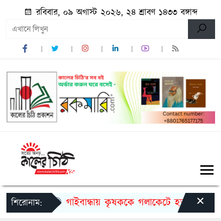
রবিবার, ০৯ অগাস্ট ২০২৬, ২৪ শ্রাবণ ১৪৩৩ বঙ্গাব্দ
×
গাইবান্ধায় কৃষককে গলাকেটে হত্যা
মুজি
শিরোনাম: