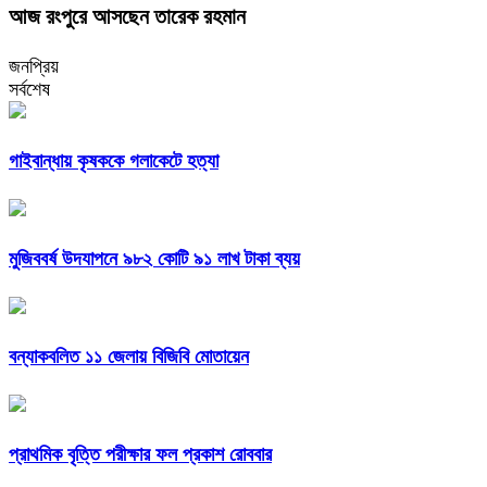
আজ রংপুরে আসছেন তারেক রহমান
জনপ্রিয়
সর্বশেষ
গাইবান্ধায় কৃষককে গলাকেটে হত্যা
মুজিববর্ষ উদযাপনে ৯৮২ কোটি ৯১ লাখ টাকা ব্যয়
বন্যাকবলিত ১১ জেলায় বিজিবি মোতায়েন
প্রাথমিক বৃত্তি পরীক্ষার ফল প্রকাশ রোববার