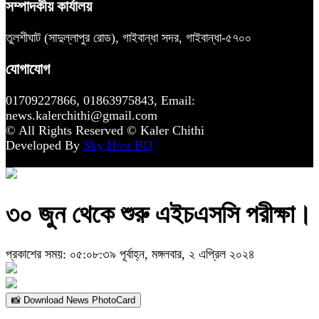
সম্পাদকীয় কার্যালয়
তুলশীঘাট (সাদুল্লাপুর রোড), গাইবান্ধা সদর, গাইবান্ধা-৫৭০০
যোগাযোগ
01709227866, 01863975843, Email:
news.kalerchithi@gmail.com
© All Rights Reserved © Kaler Chithi
Developed By
Sky Host BD
৩০ জুন থেকে শুরু এইচএসসি পরীক্ষা।
প্রকাশের সময়: ০৫:০৮:৩৯ পূর্বাহ্ন, মঙ্গলবার, ২ এপ্রিল ২০২৪
📸 Download News PhotoCard