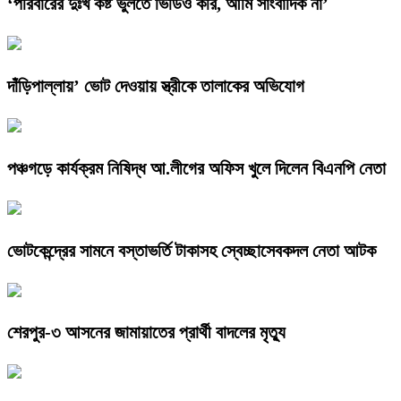
‘পরিবারের দুঃখ কষ্ট ভুলতে ভিডিও করি, আমি সাংবাদিক না’
দাঁড়িপাল্লায়’ ভোট দেওয়ায় স্ত্রীকে তালাকের অভিযোগ
পঞ্চগড়ে কার্যক্রম নিষিদ্ধ আ.লীগের অফিস খুলে দিলেন বিএনপি নেতা
ভোটকেন্দ্রের সামনে বস্তাভর্তি টাকাসহ স্বেচ্ছাসেবকদল নেতা আটক
শেরপুর-৩ আসনের জামায়াতের প্রার্থী বাদলের মৃত্যু