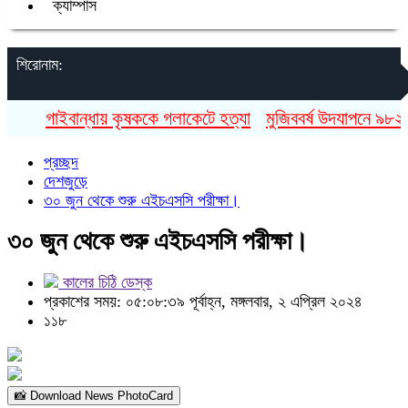
ক্যাম্পাস
শিরোনাম:
গাইবান্ধায় কৃষককে গলাকেটে হত্যা
মুজিববর্ষ উদযাপনে ৯৮২ কো
প্রচ্ছদ
দেশজুড়ে
৩০ জুন থেকে শুরু এইচএসসি পরীক্ষা।
৩০ জুন থেকে শুরু এইচএসসি পরীক্ষা।
কালের চিঠি ডেস্ক
প্রকাশের সময়: ০৫:০৮:৩৯ পূর্বাহ্ন, মঙ্গলবার, ২ এপ্রিল ২০২৪
১১৮
📸 Download News PhotoCard