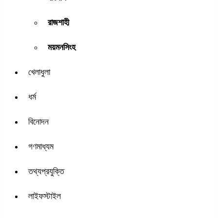
রাজশাহী
ময়মনসিংহ
খেলাধুলা
ধর্ম
বিনোদন
গণমাধ্যম
তথ্যপ্রযুক্তি
লাইফস্টাইল