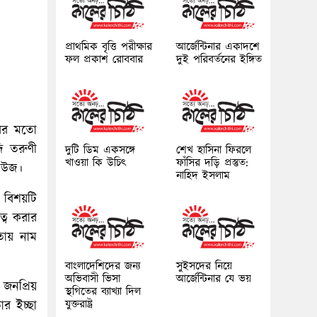
প্রাথমিক বৃত্তি পরীক্ষার
আর্জেন্টিনার একাদশে
ফল প্রকাশ রোববার
দুই পরিবর্তনের ইঙ্গিত
ারের মতো
ি তরুণী
দুটি ডিম একসঙ্গে
শেখ হাসিনা ফিরলে
খাওয়া কি উচিৎ
ফাঁসির দড়ি প্রস্তুত:
নিউজ।
নাহিদ ইসলাম
 বিশয়টি
ত্ব করার
ায় নাম
বাংলাদেশিদের জন্য
সুইসদের নিয়ে
অভিবাসী ভিসা
আর্জেন্টিনার যে ভয়
নপ্রিয়
স্থগিতের ব্যাখ্যা দিল
যুক্তরাষ্ট্র
ার ইচ্ছা