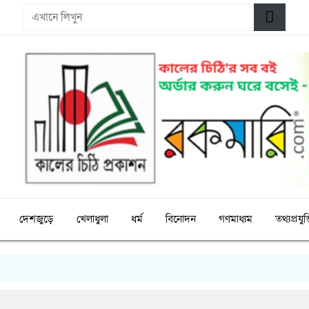
দেশজুড়ে
খেলাধুলা
ধর্ম
বিনোদন
গণমাধ্যম
তথ্যপ্রযুক্