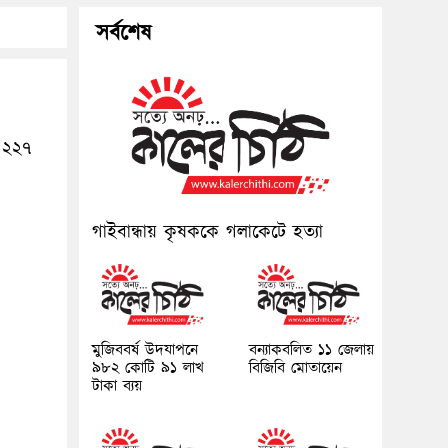
সর্বশেষ
২২৭
গাইবান্ধায় কৃষককে গলাকেটে হত্যা
মুজিববর্ষ উদযাপনে
বন্যাকবলিত ১১ জেলায়
৯৮২ কোটি ৯১ লাখ
বিজিবি মোতায়েন
টাকা ব্যয়