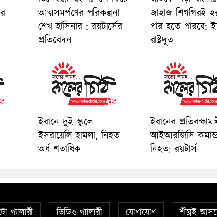
ের
আত্মসমর্পণের পরিকল্পনা
জাহাজ শিগগিরই হ
শেখ হাসিনার : রয়টার্সের
পার হতে পারবে: ই
প্রতিবেদন
রাষ্ট্রদূত
ইরানে দুই স্কুলে
ইরানের প্রতিরক্ষামন্ত্
ইসরায়েলি হামলা, নিহত
আইআরজিসি কমান্ড
অর্ধ-শতাধিক
নিহত: রয়টার্স
ো গ্যালারী
ভিডিও গ্যালারী
যোগাযোগ
শীঘ্রই আসছ