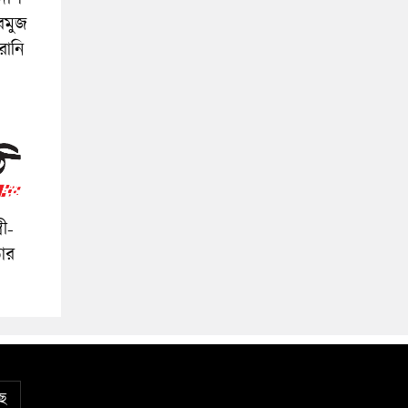
রমুজ
রানি
রী-
ার
ে