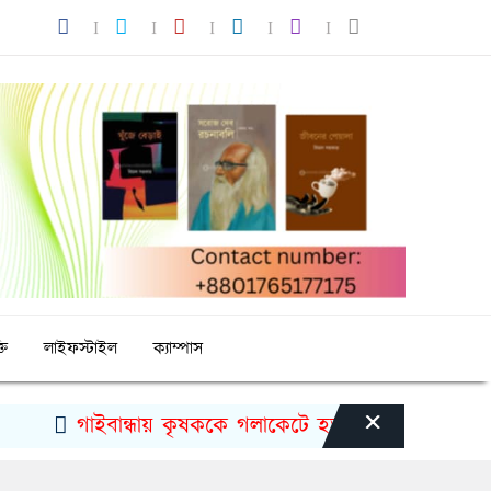
তি
লাইফস্টাইল
ক্যাম্পাস
×
গাইবান্ধায় কৃষককে গলাকেটে হত্যা
মুজিববর্ষ উদযা