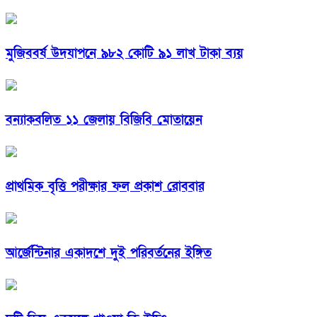
মুজিববর্ষ উদযাপনে ৯৮২ কোটি ৯১ লাখ টাকা ব্যয়
বন্যাকবলিত ১১ জেলায় বিজিবি মোতায়েন
প্রাথমিক বৃত্তি পরীক্ষার ফল প্রকাশ রোববার
আর্জেন্টিনার একাদশে দুই পরিবর্তনের ইঙ্গিত