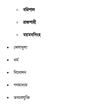
বরিশাল
রাজশাহী
ময়মনসিংহ
খেলাধুলা
ধর্ম
বিনোদন
গণমাধ্যম
তথ্যপ্রযুক্তি