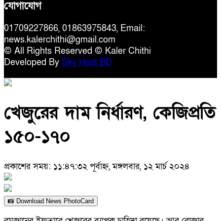
যোগাযোগ
01709227866, 01863975843, Email:
news.kalerchithi@gmail.com
© All Rights Reserved © Kaler Chithi
Developed By
Sky Host BD
খেজুরের দাম নির্ধারণ, কেজিপ্রতি
১৫০-১৭০
প্রকাশের সময়: ১১:৪৭:৩২ পূর্বাহ্ন, মঙ্গলবার, ১২ মার্চ ২০২৪
📸 Download News PhotoCard
রমজানের ইফতারে খেজুরের ব্যাপক চাহিদা রয়েছে। আর রোজার