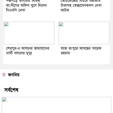
পঞ্চগড়ে কার্যক্রম নিষিদ্ধ
ভোটকেন্দ্রের সামনে বস্তাভর্তি
আ.লীগের অফিস খুলে দিলেন
টাকাসহ স্বেচ্ছাসেবকদল নেতা
বিএনপি নেতা
আটক
শেরপুর-৩ আসনের জামায়াতের
আজ রংপুরে আসছেন তারেক
প্রার্থী বাদলের মৃত্যু
রহমান
জনপ্রিয়
সর্বশেষ