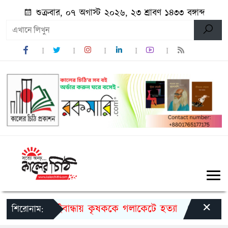
শুক্রবার, ০৭ অগাস্ট ২০২৬, ২৩ শ্রাবণ ১৪৩৩ বঙ্গাব্দ
×
গাইবান্ধায় কৃষককে গলাকেটে হত্যা
মুজিববর্ষ
শিরোনাম: