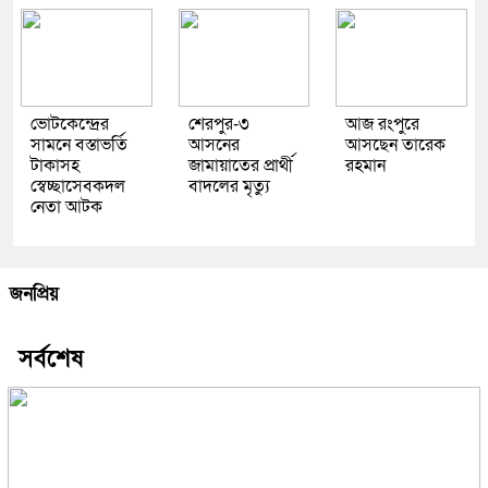
ভোটকেন্দ্রের
শেরপুর-৩
আজ রংপুরে
সামনে বস্তাভর্তি
আসনের
আসছেন তারেক
টাকাসহ
জামায়াতের প্রার্থী
রহমান
স্বেচ্ছাসেবকদল
বাদলের মৃত্যু
নেতা আটক
জনপ্রিয়
সর্বশেষ