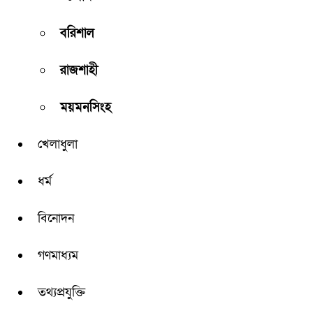
বরিশাল
রাজশাহী
ময়মনসিংহ
খেলাধুলা
ধর্ম
বিনোদন
গণমাধ্যম
তথ্যপ্রযুক্তি