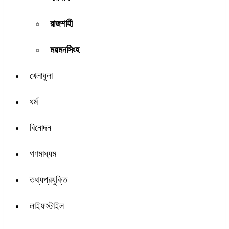
রাজশাহী
ময়মনসিংহ
খেলাধুলা
ধর্ম
বিনোদন
গণমাধ্যম
তথ্যপ্রযুক্তি
লাইফস্টাইল