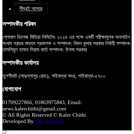
শীঘ্রই আসছে
সম্পাদকীয় পরিষদ
গ্লোবাল ভিলেজ মিডিয়া লিমিটেড ২০২৪ এর পক্ষে একটি পরীক্ষামূলক অনলাইন
সংবাদ প্রচার মাধ্যম প্রকাশক ও সম্পাদক: বিমল কুমার সরকার নির্বাহী সম্পাদক:
তাসলিমুল হাসান সিয়াম বার্তা সম্পাদক: উপমা সরকার
সম্পাদকীয় কার্যালয়
তুলশীঘাট (সাদুল্লাপুর রোড), গাইবান্ধা সদর, গাইবান্ধা-৫৭০০
যোগাযোগ
01709227866, 01863975843, Email:
news.kalerchithi@gmail.com
© All Rights Reserved © Kaler Chithi
Developed By
Sky Host BD