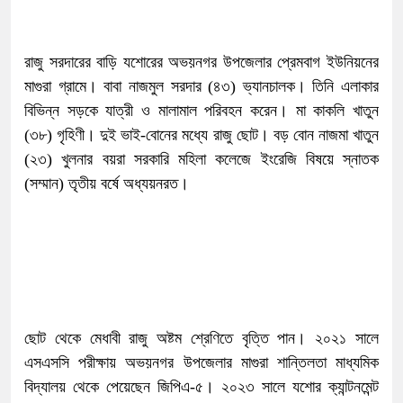
রাজু সরদারের বাড়ি যশোরের অভয়নগর উপজেলার প্রেমবাগ ইউনিয়নের
মাগুরা গ্রামে। বাবা নাজমুল সরদার (৪৩) ভ্যানচালক। তিনি এলাকার
বিভিন্ন সড়কে যাত্রী ও মালামাল পরিবহন করেন। মা কাকলি খাতুন
(৩৮) গৃহিণী। দুই ভাই-বোনের মধ্যে রাজু ছোট। বড় বোন নাজমা খাতুন
(২৩) খুলনার বয়রা সরকারি মহিলা কলেজে ইংরেজি বিষয়ে স্নাতক
(সম্মান) তৃতীয় বর্ষে অধ্যয়নরত।
ছোট থেকে মেধাবী রাজু অষ্টম শ্রেণিতে বৃত্তি পান। ২০২১ সালে
এসএসসি পরীক্ষায় অভয়নগর উপজেলার মাগুরা শান্তিলতা মাধ্যমিক
বিদ্যালয় থেকে পেয়েছেন জিপিএ-৫। ২০২৩ সালে যশোর ক্যান্টনমেন্ট