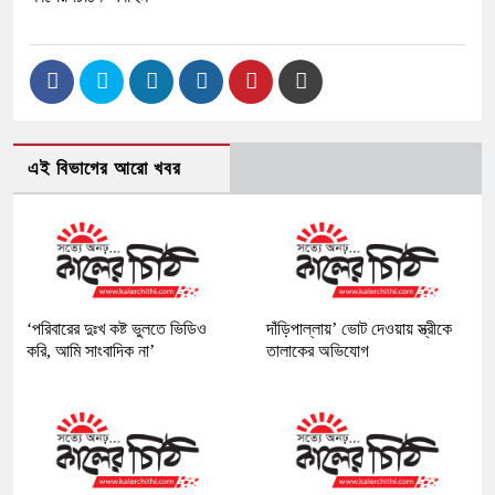
এই বিভাগের আরো খবর
‘পরিবারের দুঃখ কষ্ট ভুলতে ভিডিও
দাঁড়িপাল্লায়’ ভোট দেওয়ায় স্ত্রীকে
করি, আমি সাংবাদিক না’
তালাকের অভিযোগ