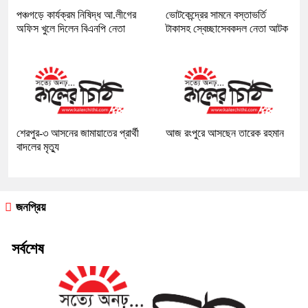
পঞ্চগড়ে কার্যক্রম নিষিদ্ধ আ.লীগের
ভোটকেন্দ্রের সামনে বস্তাভর্তি
অফিস খুলে দিলেন বিএনপি নেতা
টাকাসহ স্বেচ্ছাসেবকদল নেতা আটক
শেরপুর-৩ আসনের জামায়াতের প্রার্থী
আজ রংপুরে আসছেন তারেক রহমান
বাদলের মৃত্যু
জনপ্রিয়
সর্বশেষ