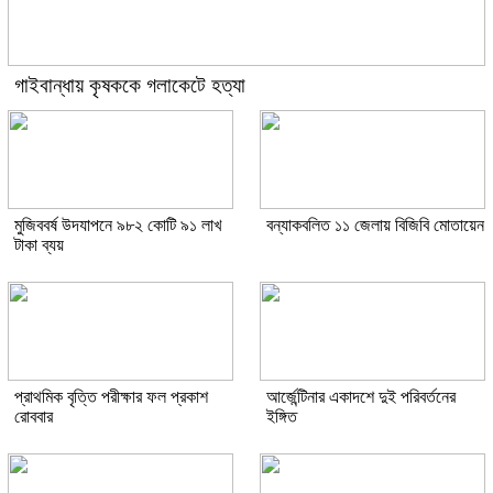
গাইবান্ধায় কৃষককে গলাকেটে হত্যা
মুজিববর্ষ উদযাপনে ৯৮২ কোটি ৯১ লাখ
বন্যাকবলিত ১১ জেলায় বিজিবি মোতায়েন
টাকা ব্যয়
প্রাথমিক বৃত্তি পরীক্ষার ফল প্রকাশ
আর্জেন্টিনার একাদশে দুই পরিবর্তনের
রোববার
ইঙ্গিত