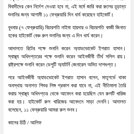
বিবাদীদের কেন নির্দেশ দেওয়া হবে না, এই মর্মে জারি করা রুলের চূড়ান্ত
শুনানির জন্য আগামী ১১ ফেব্রুয়ারি দিন ধার্য করেছেন হাইকোর্ট।
বুধবার (৭ ফেব্রুয়ারি) বিচারপতি নাইমা হায়দার ও বিচারপতি কাজী জিনাত
হকের হাইকোর্ট বেঞ্চ রুল শুনানির জন্য এ দিন ধার্য করেন।
আদালতে রিটের পক্ষে শুনানি করেন অ্যাডভোকেট ইশরাত হাসান।
স্বাস্থ্য অধিদপ্তরের পক্ষে শুনানি করেন আইনজীবী তীর্থ সলিল রায়।
রাষ্ট্রপক্ষে শুনানি করেন ডেপুটি অ্যাটর্নি জেনারেল অমিত দাশগুপ্ত।
পরে আইনজীবী অ্যাডভোকেট ইশরাত হাসান বলেন, মাতৃগর্ভে থাকা
অবস্থায় অনাগত শিশুর লিঙ্গ প্রকাশ করা যাবে না, এই নীতিমালা তৈরি
করায় স্বাস্থ্য অধিদপ্তর থেকে আবেদন করা হয়েছিল যেন রুলটি খারিজ
করা হয়। হাইকোর্ট রুল খারিজের আবেদনে সাড়া দেননি। আদালত
বলেছেন, ১১ ফেব্রুয়ারি আমরা রুল শুনব।
কালের চিঠি / আলিফ