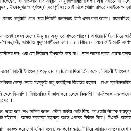
িনা বলেছেন, বিএনপি-জামায়াত সন্ত্রাসী ও যুদ্ধাপরাধীদের দল। এরা নির্বাচনে না 
ন্দর , উৎসবমুখর ও প্রতিদ্বন্দ্বিতাপূর্ণ হয়; সেই দিকে খেয়াল রাখতে সবাইকে আহ্
জেলায় ভার্চুয়ালি যোগ দেয়া নির্বাচনী জনসভায় তিনি এসব কথা বলেন। ময়মনসিংহ ব
 এলেই কেবল দেশের উন্নয়ন অব্যাহত রাখতে পারবে। এবারের নির্বাচন নিয়ে জাতীয়-
এনপি সন্ত্রাসী, জামায়াত যুদ্ধাপরাধীদের দল। এরা নির্বাচনে না এলে সেই ভোট অং
াসীদের দল; ওরা তো নির্বাচনে বিশ্বাসই করে না। দেশে তাদের দ্বারা কোনো কল্যাণ 
 দলের নির্বাচনী ইশতেহার পড়ে নেয়ার নির্দেশনা দিয়ে তিনি বলেন, নির্বাচনী ইশতে
কার কেড়ে নেয়ার সংস্কৃতি চালু করেছিলো জিয়াউর রহমান। তখন স্বাধীনতাবিরোধ
িমিনি খেলে বিএনপি। নির্বাচনবিরোধী কাজ করে চলেছে বিএনপি। মা-শিশুকে এমনভাবে 
াস্তবতা।
ব হচ্ছে বলে শেখ হাসিনা বলেন, নৌকা মার্কায় ভোট দিয়ে, আওয়ামী লীগকে জয়যুক
 ভোট চাইবেন। অনেক চক্রান্ত-ষড়যন্ত্র আছে এবারের নির্বাচন নিয়ে। বিএনপি-জাম
াশা ব্যক্ত করে শেখ হাসিনা বলেন, জনগণের ম্যান্ডেট নিয়ে আবারও মানুষের সেব