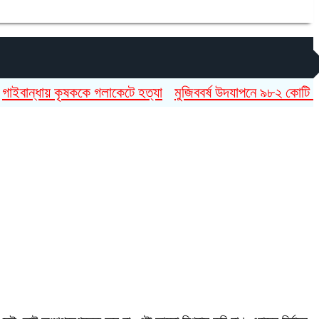
ন্ধায় কৃষককে গলাকেটে হত্যা
মুজিববর্ষ উদযাপনে ৯৮২ কোটি ৯১ লাখ