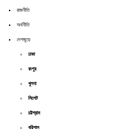
রাজনীতি
অর্থনীতি
দেশজুড়ে
ঢাকা
রংপুর
খুলনা
সিলেট
চট্টগ্রাম
বরিশাল