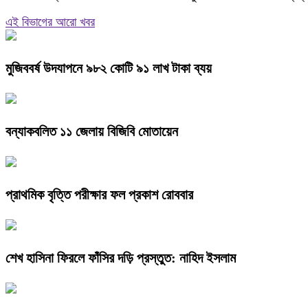
এই বিভাগের আরো খবর
মুজিববর্ষ উদযাপনে ৯৮২ কোটি ৯১ লাখ টাকা ব্যয়
বন্যাকবলিত ১১ জেলায় বিজিবি মোতায়েন
প্রাথমিক বৃত্তি পরীক্ষার ফল প্রকাশ রোববার
শেখ হাসিনা ফিরলে ফাঁসির দড়ি প্রস্তুত: নাহিদ ইসলাম