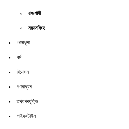
রাজশাহী
ময়মনসিংহ
খেলাধুলা
ধর্ম
বিনোদন
গণমাধ্যম
তথ্যপ্রযুক্তি
লাইফস্টাইল